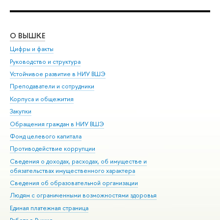
О ВЫШКЕ
ОБ
Цифры и факты
Ли
Руководство и структура
Дов
Устойчивое развитие в НИУ ВШЭ
Ол
Преподаватели и сотрудники
При
Корпуса и общежития
Вы
Закупки
При
Обращения граждан в НИУ ВШЭ
Ас
Фонд целевого капитала
До
Противодействие коррупции
Цен
Сведения о доходах, расходах, об имуществе и
Би
обязательствах имущественного характера
Об
Сведения об образовательной организации
Обр
Людям с ограниченными возможностями здоровья
Единая платежная страница