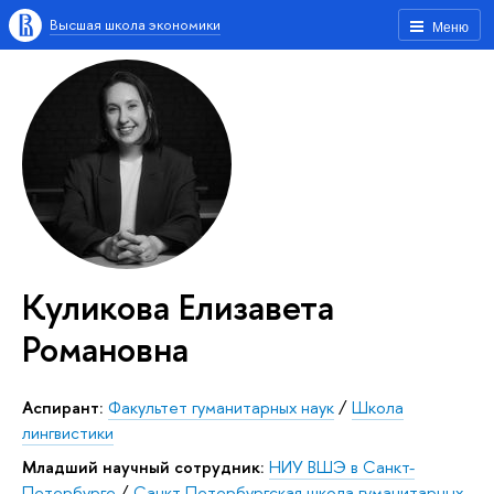
Высшая школа экономики
Меню
Куликова Елизавета
Романовна
аспирант:
Факультет гуманитарных наук
/
Школа
лингвистики
Младший научный сотрудник:
НИУ ВШЭ в Санкт-
Петербурге
/
Санкт-Петербургская школа гуманитарных