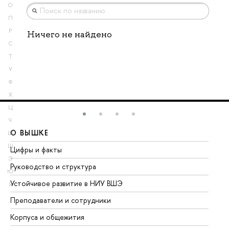
О
П
Р
Ничего не найдено
С
Т
У
Ф
Х
Ц
Ч
О ВЫШКЕ
О
Ш
Щ
Цифры и факты
Ли
Э
Руководство и структура
До
Ю
Устойчивое развитие в НИУ ВШЭ
Ол
Я
Преподаватели и сотрудники
Пр
Корпуса и общежития
Вы