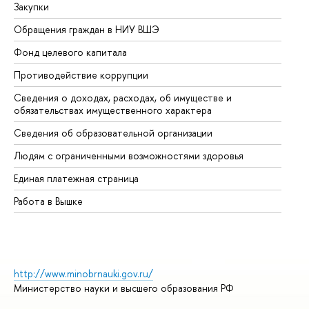
Закупки
Пр
Обращения граждан в НИУ ВШЭ
Ас
Фонд целевого капитала
До
Противодействие коррупции
Це
Сведения о доходах, расходах, об имуществе и
Би
обязательствах имущественного характера
Об
Сведения об образовательной организации
Об
Людям с ограниченными возможностями здоровья
Единая платежная страница
Работа в Вышке
http://www.minobrnauki.gov.ru/
Министерство науки и высшего образования РФ