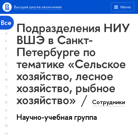
Высшая школа экономики
Меню
Все
Подразделения НИУ
А
ВШЭ в Санкт-
Б
Петербурге по
В
Г
тематике «Сельское
Д
хозяйство, лесное
Е
Ж
хозяйство, рыбное
З
хозяйство»
И
Сотрудники
Й
К
Научно-учебная группа
Л
М
Н