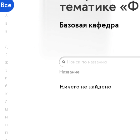
тематике «Ф
Все
А
Базовая кафедра
Б
В
Г
Д
Е
Ж
З
Название
И
Ничего не найдено
Й
К
Л
М
Н
О
П