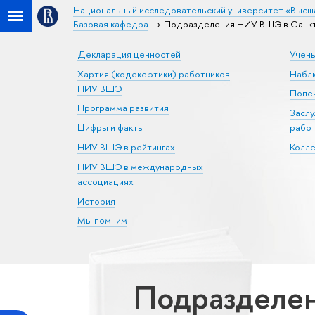
Национальный исследовательский университет «Высш
Базовая кафедра
Подразделения НИУ ВШЭ в Санкт-
Декларация ценностей
Учен
Хартия (кодекс этики) работников
Набл
НИУ ВШЭ
Попеч
Программа развития
Засл
Цифры и факты
рабо
НИУ ВШЭ в рейтингах
Колл
НИУ ВШЭ в международных
ассоциациях
История
Мы помним
Подразделен