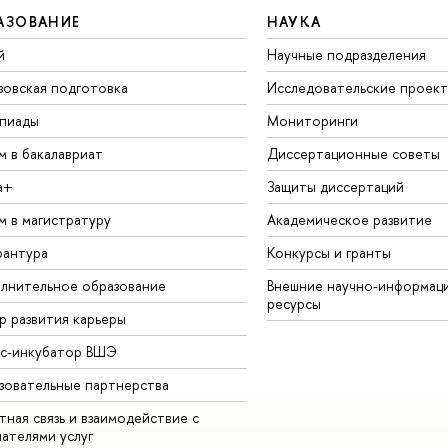
АЗОВАНИЕ
НАУКА
й
Научные подразделения
зовская подготовка
Исследовательские проек
пиады
Мониторинги
м в бакалавриат
Диссертационные советы
а+
Защиты диссертаций
м в магистратуру
Академическое развитие
рантура
Конкурсы и гранты
лнительное образование
Внешние научно-информац
ресурсы
р развития карьеры
ес-инкубатор ВШЭ
зовательные партнерства
ная связь и взаимодействие с
чателями услуг