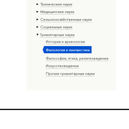
Тех­ничес­кие науки
Медицинские науки
Сельскохозяйственные науки
Социальные науки
Гуманитарные науки
История и археология
Филология и лингвистика
Философия, этика, религиоведение
Искусствоведение
Прочие гуманитарные науки