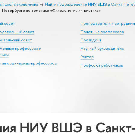
ая школа экономики»
Найти подразделение НИУ ВШЭ в Санкт-Пете
Петербурге по тематике «Филология и лингвистика»
ый совет
Преподаватели и сотрудник
юдательный совет
Почетные профессора
ительский совет
Президент
уженные профессора и
Научный руководитель
тники
Ректор
егия ординарных профессоров
Профсоюз работников
ия НИУ ВШЭ в Санкт-