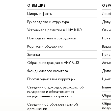
О ВЫШКЕ
ОБР
Цифры и факты
Лице
Руководство и структура
Дову
Устойчивое развитие в НИУ ВШЭ
Олим
Преподаватели и сотрудники
Прие
Корпуса и общежития
Вышк
Закупки
Прие
Обращения граждан в НИУ ВШЭ
Аспи
Фонд целевого капитала
Допо
Противодействие коррупции
Цент
Сведения о доходах, расходах, об
Бизн
имуществе и обязательствах
Обра
имущественного характера
Обрат
Сведения об образовательной
полу
организации