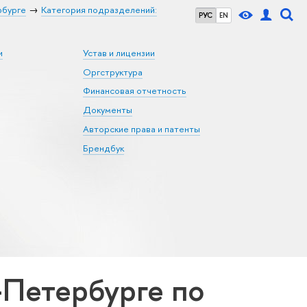
рбурге
Категория подразделений:
РУС
EN
и
Устав и лицензии
Оргструктура
Финансовая отчетность
Документы
Авторские права и патенты
Брендбук
Петербурге по