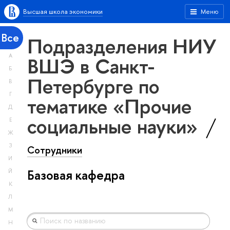
Высшая школа экономики
Меню
Все
Подразделения НИУ
А
ВШЭ в Санкт-
Б
Петербурге по
В
Г
тематике «Прочие
Д
социальные науки»
Е
Ж
З
Сотрудники
И
Базовая кафедра
Й
К
Л
М
Н