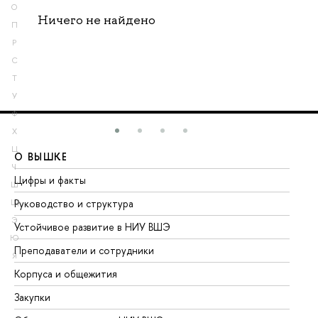
О
Ничего не найдено
П
Р
С
Т
У
Ф
Х
Ц
О ВЫШКЕ
О
Ч
Цифры и факты
Ли
Ш
Руководство и структура
До
Щ
Э
Устойчивое развитие в НИУ ВШЭ
Ол
Ю
Преподаватели и сотрудники
Пр
Я
Корпуса и общежития
Вы
Закупки
Пр