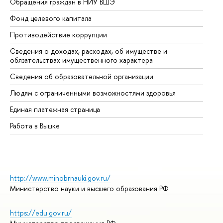
Обращения граждан в НИУ ВШЭ
Ас
Фонд целевого капитала
До
Противодействие коррупции
Це
Сведения о доходах, расходах, об имуществе и
Би
обязательствах имущественного характера
Об
Сведения об образовательной организации
Об
Людям с ограниченными возможностями здоровья
Единая платежная страница
Работа в Вышке
http://www.minobrnauki.gov.ru/
Министерство науки и высшего образования РФ
https://edu.gov.ru/