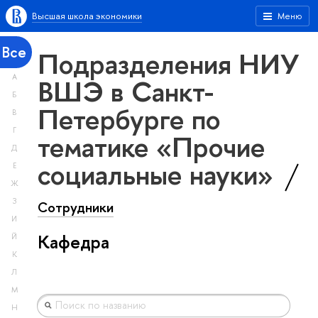
Высшая школа экономики
Меню
Все
Подразделения НИУ
А
ВШЭ в Санкт-
Б
Петербурге по
В
Г
тематике «Прочие
Д
социальные науки»
Е
Ж
З
Сотрудники
И
Кафедра
Й
К
Л
М
Н