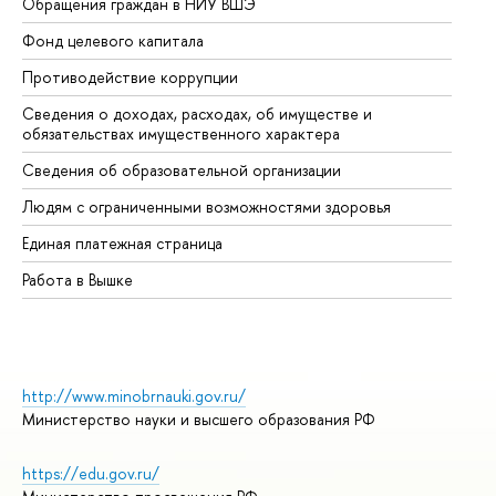
Обращения граждан в НИУ ВШЭ
Ас
Фонд целевого капитала
До
Противодействие коррупции
Це
Сведения о доходах, расходах, об имуществе и
Би
обязательствах имущественного характера
Об
Сведения об образовательной организации
Об
Людям с ограниченными возможностями здоровья
Единая платежная страница
Работа в Вышке
http://www.minobrnauki.gov.ru/
Министерство науки и высшего образования РФ
https://edu.gov.ru/