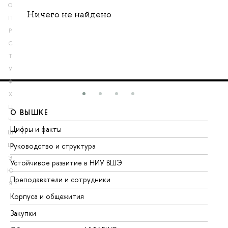
О
Ничего не найдено
П
Р
С
Т
У
Ф
Х
Ц
О ВЫШКЕ
О
Ч
Цифры и факты
Ли
Ш
Руководство и структура
До
Щ
Э
Устойчивое развитие в НИУ ВШЭ
Ол
Ю
Преподаватели и сотрудники
Пр
Я
Корпуса и общежития
Вы
Закупки
Пр