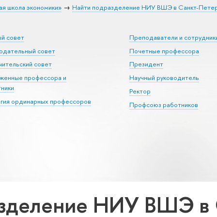
ая школа экономики»
Найти подразделение НИУ ВШЭ в Санкт-Пете
ый совет
Преподаватели и сотрудник
юдательный совет
Почетные профессора
ительский совет
Президент
уженные профессора и
Научный руководитель
тники
Ректор
егия ординарных профессоров
Профсоюз работников
зделение НИУ ВШЭ в 