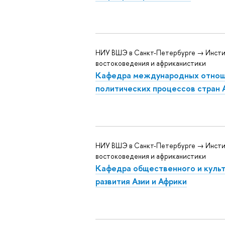
НИУ ВШЭ в Санкт-Петербурге → Инст
востоковедения и африканистики
Кафедра международных отнош
политических процессов стран А
НИУ ВШЭ в Санкт-Петербурге → Инст
востоковедения и африканистики
Кафедра общественного и куль
развития Азии и Африки