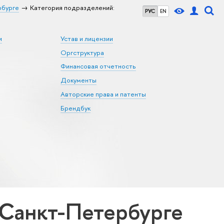
рбурге
Категория подразделений:
РУС
EN
и
Устав и лицензии
Оргструктура
Финансовая отчетность
Документы
Авторские права и патенты
Брендбук
Санкт-Петербурге