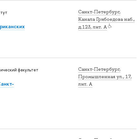
Санкт-Петербург,
итут
Канала Грибоедова наб.,
риканских
д.123, лит. А
Санкт-Петербург,
ический факультет
Промышленная ул., 17,
Санкт-
лит. А