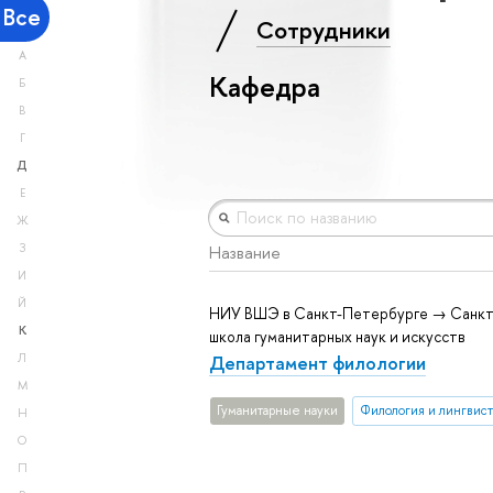
Все
Сотрудники
А
Кафедра
Б
В
Г
Д
Е
Ж
З
Название
И
Й
НИУ ВШЭ в Санкт-Петербурге → Санкт
К
школа гуманитарных наук и искусств
Департамент филологии
Л
М
Гуманитарные науки
Филология и лингвист
Н
О
П