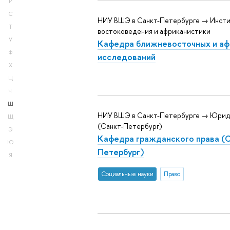
Р
С
НИУ ВШЭ в Санкт-Петербурге → Инст
Т
востоковедения и африканистики
У
Кафедра ближневосточных и аф
Ф
исследований
Х
Ц
Ч
Ш
НИУ ВШЭ в Санкт-Петербурге → Юрид
Щ
(Санкт-Петербург)
Э
Кафедра гражданского права (
Ю
Петербург)
Я
Социальные науки
Право