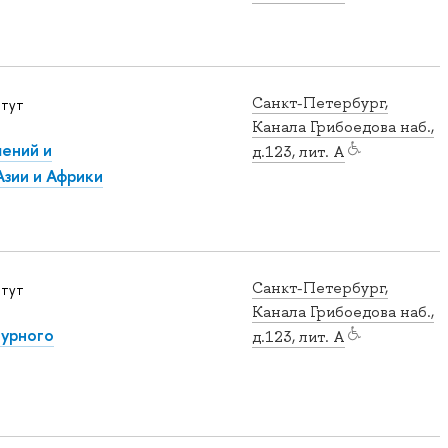
Санкт-Петербург,
итут
Канала Грибоедова наб.,
ений и
д.123, лит. А
зии и Африки
Санкт-Петербург,
итут
Канала Грибоедова наб.,
турного
д.123, лит. А