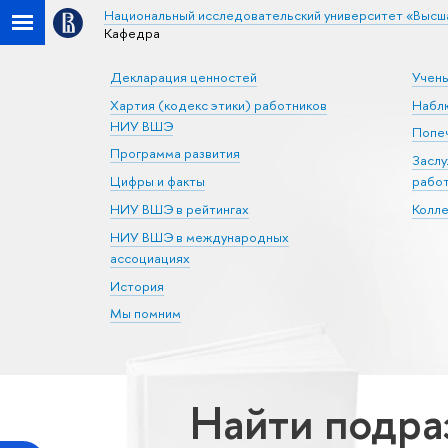
Национальный исследовательский университет «Высш
Кафедра
Декларация ценностей
Учен
Хартия (кодекс этики) работников
Набл
НИУ ВШЭ
Попеч
Программа развития
Засл
Цифры и факты
рабо
НИУ ВШЭ в рейтингах
Колл
НИУ ВШЭ в международных
ассоциациях
История
Мы помним
Найти подра