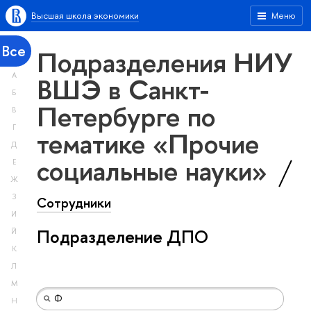
Высшая школа экономики
Меню
Все
Подразделения НИУ
А
ВШЭ в Санкт-
Б
Петербурге по
В
Г
тематике «Прочие
Д
социальные науки»
Е
Ж
З
Сотрудники
И
Подразделение ДПО
Й
К
Л
М
Н