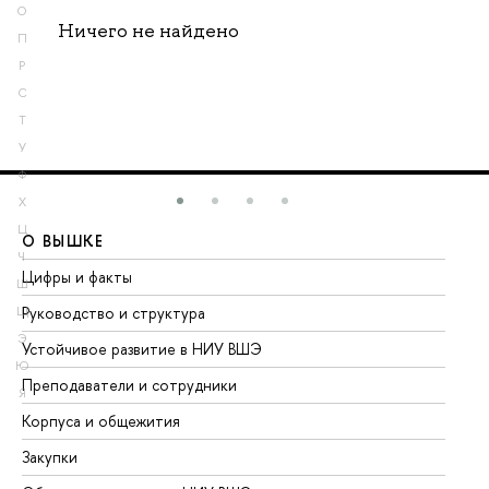
О
Ничего не найдено
П
Р
С
Т
У
Ф
Х
Ц
О ВЫШКЕ
О
Ч
Цифры и факты
Ли
Ш
Руководство и структура
До
Щ
Э
Устойчивое развитие в НИУ ВШЭ
Ол
Ю
Преподаватели и сотрудники
Пр
Я
Корпуса и общежития
Вы
Закупки
Пр