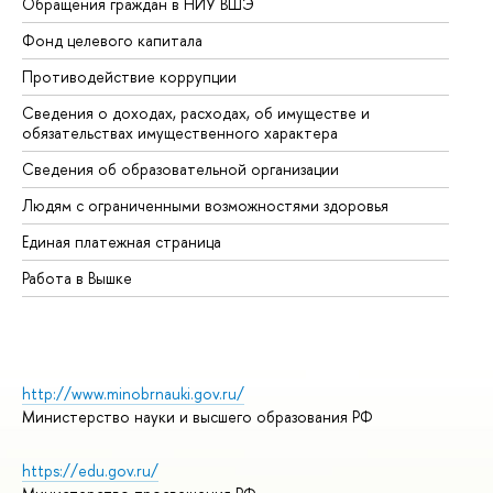
Обращения граждан в НИУ ВШЭ
Ас
Фонд целевого капитала
До
Противодействие коррупции
Це
Сведения о доходах, расходах, об имуществе и
Би
обязательствах имущественного характера
Об
Сведения об образовательной организации
Об
Людям с ограниченными возможностями здоровья
Единая платежная страница
Работа в Вышке
http://www.minobrnauki.gov.ru/
Министерство науки и высшего образования РФ
https://edu.gov.ru/