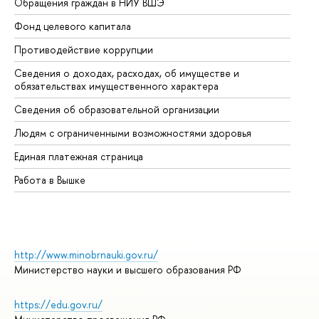
Обращения граждан в НИУ ВШЭ
Ас
Фонд целевого капитала
До
Противодействие коррупции
Це
Сведения о доходах, расходах, об имуществе и
Би
обязательствах имущественного характера
Об
Сведения об образовательной организации
Об
Людям с ограниченными возможностями здоровья
Единая платежная страница
Работа в Вышке
http://www.minobrnauki.gov.ru/
Министерство науки и высшего образования РФ
https://edu.gov.ru/