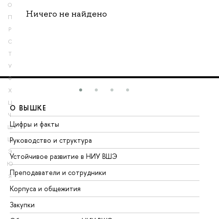
О
Ничего не найдено
П
Р
С
Т
У
Ф
Х
Ц
О ВЫШКЕ
О
Ч
Цифры и факты
Ли
Ш
Руководство и структура
До
Щ
Э
Устойчивое развитие в НИУ ВШЭ
Ол
Ю
Преподаватели и сотрудники
Пр
Я
Корпуса и общежития
Вы
Закупки
Пр