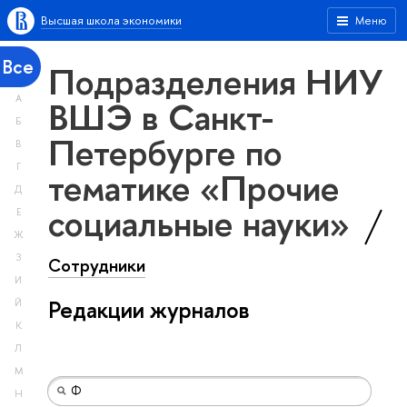
Высшая школа экономики
Меню
Все
Подразделения НИУ
А
ВШЭ в Санкт-
Б
Петербурге по
В
Г
тематике «Прочие
Д
социальные науки»
Е
Ж
З
Сотрудники
И
Редакции журналов
Й
К
Л
М
Н