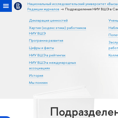
Национальный исследовательский университет «Высш
Редакции журналов
Подразделения НИУ ВШЭ в Санк
Декларация ценностей
Учен
Хартия (кодекс этики) работников
Набл
НИУ ВШЭ
Попеч
Программа развития
Засл
Цифры и факты
рабо
НИУ ВШЭ в рейтингах
Колл
НИУ ВШЭ в международных
ассоциациях
История
Мы помним
Подразделен