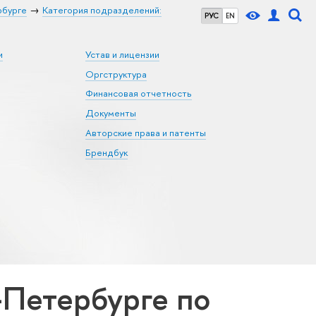
рбурге
Категория подразделений:
РУС
EN
и
Устав и лицензии
Оргструктура
Финансовая отчетность
Документы
Авторские права и патенты
Брендбук
Петербурге по