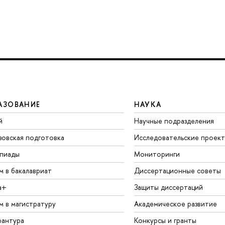
АЗОВАНИЕ
НАУКА
й
Научные подразделения
зовская подготовка
Исследовательские проек
пиады
Мониторинги
м в бакалавриат
Диссертационные советы
а+
Защиты диссертаций
м в магистратуру
Академическое развитие
рантура
Конкурсы и гранты