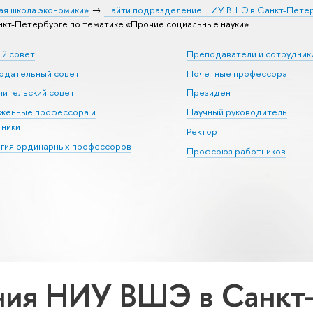
ая школа экономики»
Найти подразделение НИУ ВШЭ в Санкт-Пете
т-Петербурге по тематике «Прочие социальные науки»
ый совет
Преподаватели и сотрудник
юдательный совет
Почетные профессора
ительский совет
Президент
уженные профессора и
Научный руководитель
тники
Ректор
егия ординарных профессоров
Профсоюз работников
ия НИУ ВШЭ в Санкт-