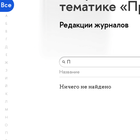
тематике «П
Все
А
Редакции журналов
Б
В
Г
Д
Е
Ж
З
Название
И
Ничего не найдено
Й
К
Л
М
Н
О
П