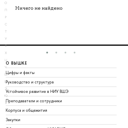
О
Ничего не найдено
П
Р
С
Т
У
Ф
Х
Ц
О ВЫШКЕ
О
Ч
Цифры и факты
Ли
Ш
Руководство и структура
До
Щ
Э
Устойчивое развитие в НИУ ВШЭ
Ол
Ю
Преподаватели и сотрудники
Пр
Я
Корпуса и общежития
Вы
Закупки
Пр