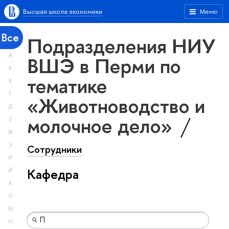
Высшая школа экономики
Меню
Все
Подразделения НИУ
А
ВШЭ в Перми по
Б
тематике
В
Г
«Животноводство и
Д
молочное дело»
Е
Ж
З
Сотрудники
И
Кафедра
Й
К
Л
М
Н