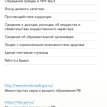
Обращения граждан в НИУ ВШЭ
Ас
Фонд целевого капитала
До
Противодействие коррупции
Це
Сведения о доходах, расходах, об имуществе и
Би
обязательствах имущественного характера
Об
Сведения об образовательной организации
Об
Людям с ограниченными возможностями здоровья
Единая платежная страница
Работа в Вышке
http://www.minobrnauki.gov.ru/
Министерство науки и высшего образования РФ
https://edu.gov.ru/