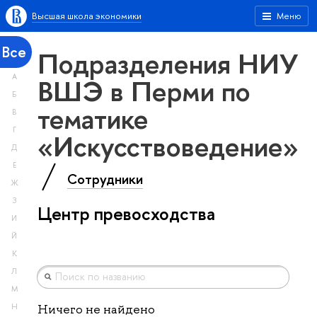
Высшая школа экономики
Меню
Все
Подразделения НИУ
А
ВШЭ в Перми по
Б
тематике
В
Г
«Искусствоведение»
Д
Е
Сотрудники
Ж
З
Центр превосходства
И
Й
К
Л
М
Н
Ничего не найдено