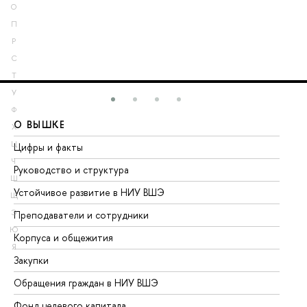
О
П
Р
С
Т
У
Ф
О ВЫШКЕ
О
Х
Ц
Цифры и факты
Ли
Ч
Руководство и структура
До
Ш
Устойчивое развитие в НИУ ВШЭ
Ол
Щ
Э
Преподаватели и сотрудники
Пр
Ю
Корпуса и общежития
Вы
Я
Закупки
Пр
Обращения граждан в НИУ ВШЭ
Ас
Фонд целевого капитала
До