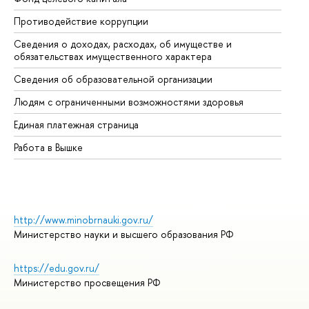
Противодействие коррупции
Це
Сведения о доходах, расходах, об имуществе и
Би
обязательствах имущественного характера
Об
Сведения об образовательной организации
Об
Людям с ограниченными возможностями здоровья
Единая платежная страница
Работа в Вышке
http://www.minobrnauki.gov.ru/
Министерство науки и высшего образования РФ
https://edu.gov.ru/
Министерство просвещения РФ