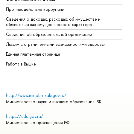
Противодействие коррупции
Це
Сведения о доходах, расходах, об имуществе и
Би
обязательствах имущественного характера
Об
Сведения об образовательной организации
Об
Людям с ограниченными возможностями здоровья
Единая платежная страница
Работа в Вышке
http://www.minobrnauki.gov.ru/
Министерство науки и высшего образования РФ
https://edu.gov.ru/
Министерство просвещения РФ