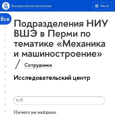
Высшая школа экономики
Меню
Все
Подразделения НИУ
А
ВШЭ в Перми по
Б
тематике «Механика
В
Г
и машиностроение»
Д
Е
Сотрудники
Ж
З
Исследовательский центр
И
Й
К
Л
М
Н
Ничего не найдено