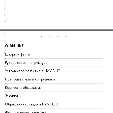
О
П
Р
С
Т
У
Ф
О ВЫШКЕ
О
Х
Ц
Цифры и факты
Ли
Ч
Руководство и структура
До
Ш
Устойчивое развитие в НИУ ВШЭ
Ол
Щ
Э
Преподаватели и сотрудники
Пр
Ю
Корпуса и общежития
Вы
Я
Закупки
Пр
Обращения граждан в НИУ ВШЭ
Ас
Фонд целевого капитала
До