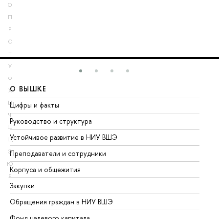
О
П
Р
С
Т
У
Ф
О ВЫШКЕ
О
Х
Ц
Цифры и факты
Ли
Ч
Руководство и структура
До
Ш
Устойчивое развитие в НИУ ВШЭ
Ол
Щ
Э
Преподаватели и сотрудники
Пр
Ю
Корпуса и общежития
Вы
Я
Закупки
Пр
Обращения граждан в НИУ ВШЭ
Ас
Фонд целевого капитала
До