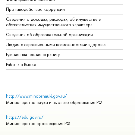
Противодействие коррупции
Це
Сведения о доходах, расходах, об имуществе и
Би
обязательствах имущественного характера
Об
Сведения об образовательной организации
Об
Людям с ограниченными возможностями здоровья
Единая платежная страница
Работа в Вышке
http://www.minobrnauki.gov.ru/
Министерство науки и высшего образования РФ
https://edu.gov.ru/
Министерство просвещения РФ