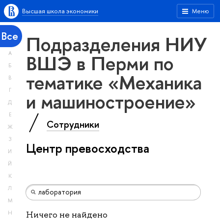
Высшая школа экономики
Меню
Все
Подразделения НИУ
А
ВШЭ в Перми по
Б
тематике «Механика
В
Г
и машиностроение»
Д
Е
Сотрудники
Ж
З
Центр превосходства
И
Й
К
Л
М
Н
Ничего не найдено