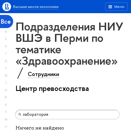
Высшая школа экономики
Меню
Все
Подразделения НИУ
А
ВШЭ в Перми по
Б
тематике
В
Г
«Здравоохранение»
Д
Е
Сотрудники
Ж
З
Центр превосходства
И
Й
К
Л
М
Н
Ничего не найдено