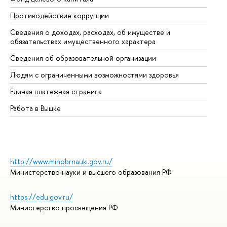
Противодействие коррупции
Це
Сведения о доходах, расходах, об имуществе и
Би
обязательствах имущественного характера
Об
Сведения об образовательной организации
Об
Людям с ограниченными возможностями здоровья
Единая платежная страница
Работа в Вышке
http://www.minobrnauki.gov.ru/
Министерство науки и высшего образования РФ
https://edu.gov.ru/
Министерство просвещения РФ