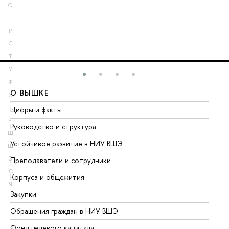
О
П
Р
С
Т
У
Ф
О ВЫШКЕ
О
Х
Ц
Цифры и факты
Ли
Ч
Руководство и структура
До
Ш
Устойчивое развитие в НИУ ВШЭ
Ол
Щ
Э
Преподаватели и сотрудники
Пр
Ю
Корпуса и общежития
Вы
Я
Закупки
Пр
Обращения граждан в НИУ ВШЭ
Ас
Фонд целевого капитала
До