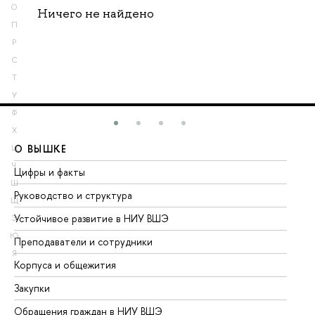
О
Ничего не найдено
П
Р
С
Т
У
Ф
Х
О ВЫШКЕ
О
Ц
Ч
Цифры и факты
Ли
Ш
Руководство и структура
До
Щ
Устойчивое развитие в НИУ ВШЭ
Ол
Э
Ю
Преподаватели и сотрудники
Пр
Я
Корпуса и общежития
Вы
Закупки
Пр
Обращения граждан в НИУ ВШЭ
Ас