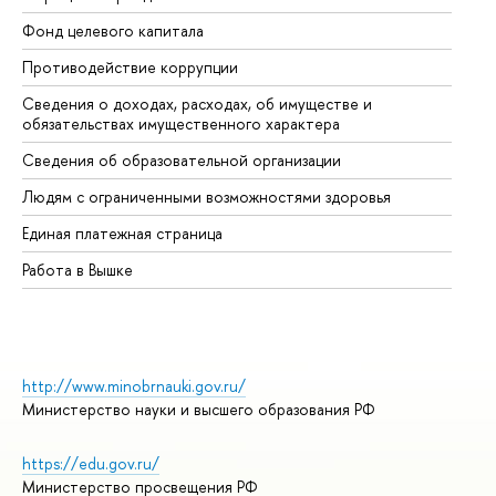
Фонд целевого капитала
До
Противодействие коррупции
Це
Сведения о доходах, расходах, об имуществе и
Би
обязательствах имущественного характера
Об
Сведения об образовательной организации
Об
Людям с ограниченными возможностями здоровья
Единая платежная страница
Работа в Вышке
http://www.minobrnauki.gov.ru/
Министерство науки и высшего образования РФ
https://edu.gov.ru/
Министерство просвещения РФ