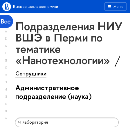
Высшая школа экономики
Меню
Все
Подразделения НИУ
А
ВШЭ в Перми по
Б
тематике
В
Г
«Нанотехнологии»
Д
Е
Сотрудники
Ж
З
Административное
И
подразделение (наука)
Й
К
Л
М
Н