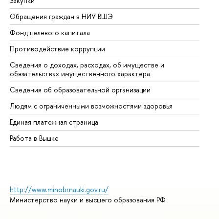
Закупки
Пр
Обращения граждан в НИУ ВШЭ
Ас
Фонд целевого капитала
До
Противодействие коррупции
Це
Сведения о доходах, расходах, об имуществе и
Би
обязательствах имущественного характера
Об
Сведения об образовательной организации
Об
Людям с ограниченными возможностями здоровья
Единая платежная страница
Работа в Вышке
http://www.minobrnauki.gov.ru/
Министерство науки и высшего образования РФ