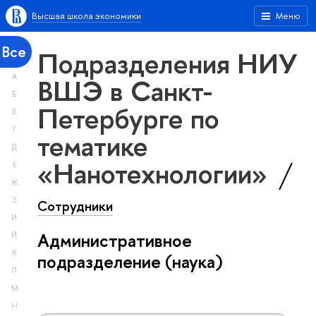
Высшая школа экономики
Меню
Все
Подразделения НИУ
А
ВШЭ в Санкт-
Б
Петербурге по
В
Г
тематике
Д
«Нанотехнологии»
Е
Ж
З
Сотрудники
И
Административное
Й
К
подразделение (наука)
Л
М
Н