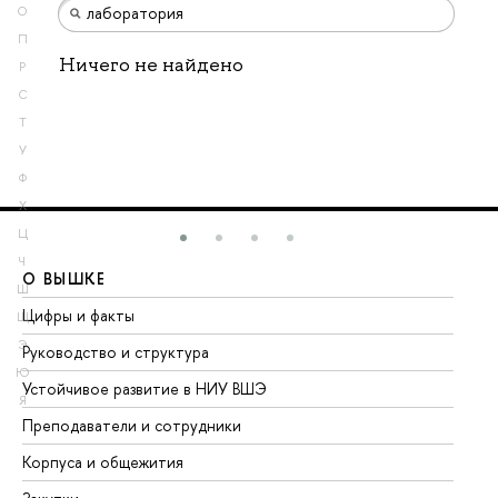
О
П
Ничего не найдено
Р
С
Т
У
Ф
Х
Ц
Ч
О ВЫШКЕ
О
Ш
Цифры и факты
Ли
Щ
Э
Руководство и структура
До
Ю
Устойчивое развитие в НИУ ВШЭ
Ол
Я
Преподаватели и сотрудники
Пр
Корпуса и общежития
Вы