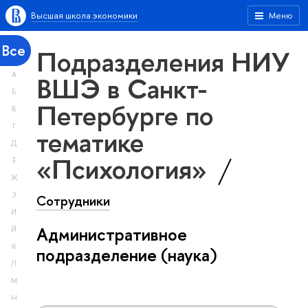
Высшая школа экономики
Меню
Все
Подразделения НИУ
А
ВШЭ в Санкт-
Б
Петербурге по
В
Г
тематике
Д
«Психология»
Е
Ж
З
Сотрудники
И
Административное
Й
К
подразделение (наука)
Л
М
Н