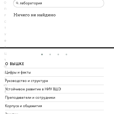
О
П
Ничего не найдено
Р
С
Т
У
Ф
Х
Ц
Ч
О ВЫШКЕ
О
Ш
Цифры и факты
Ли
Щ
Э
Руководство и структура
До
Ю
Устойчивое развитие в НИУ ВШЭ
Ол
Я
Преподаватели и сотрудники
Пр
Корпуса и общежития
Вы