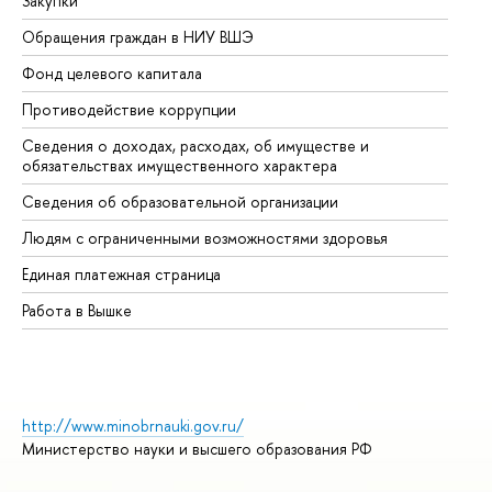
Закупки
Пр
Обращения граждан в НИУ ВШЭ
Ас
Фонд целевого капитала
До
Противодействие коррупции
Це
Сведения о доходах, расходах, об имуществе и
Би
обязательствах имущественного характера
Об
Сведения об образовательной организации
Об
Людям с ограниченными возможностями здоровья
Единая платежная страница
Работа в Вышке
http://www.minobrnauki.gov.ru/
Министерство науки и высшего образования РФ