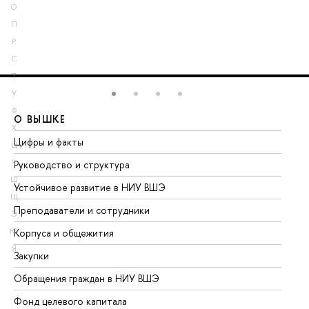
О
П
Р
С
Т
У
Ф
О ВЫШКЕ
О
Х
Цифры и факты
Ли
Ц
Ч
Руководство и структура
До
Ш
Устойчивое развитие в НИУ ВШЭ
Ол
Щ
Преподаватели и сотрудники
Пр
Э
Ю
Корпуса и общежития
Вы
Я
Закупки
Пр
Обращения граждан в НИУ ВШЭ
Ас
Фонд целевого капитала
До