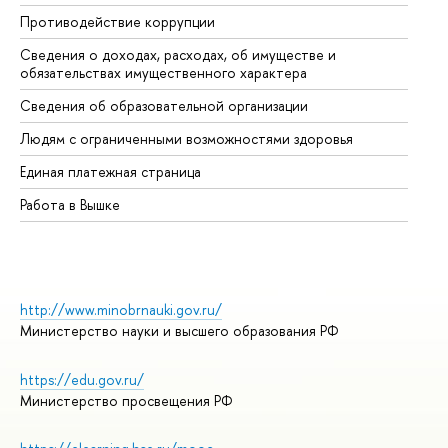
Противодействие коррупции
Це
Сведения о доходах, расходах, об имуществе и
Би
обязательствах имущественного характера
Об
Сведения об образовательной организации
Об
Людям с ограниченными возможностями здоровья
Единая платежная страница
Работа в Вышке
http://www.minobrnauki.gov.ru/
Министерство науки и высшего образования РФ
https://edu.gov.ru/
Министерство просвещения РФ