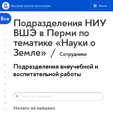
Высшая школа экономики
Меню
Все
Подразделения НИУ
А
ВШЭ в Перми по
Б
тематике «Науки о
В
Г
Земле»
Сотрудники
Д
Е
Подразделения внеучебной и
Ж
З
воспитательной работы
И
Й
К
Л
М
Ничего не найдено
Н