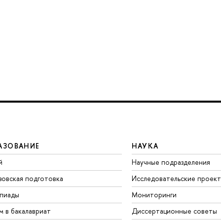
АЗОВАНИЕ
НАУКА
й
Научные подразделения
зовская подготовка
Исследовательские проек
пиады
Мониторинги
м в бакалавриат
Диссертационные советы