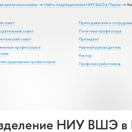
ая школа экономики»
Найти подразделение НИУ ВШЭ в Перми
Ка
ый совет
Преподаватели и сотрудник
юдательный совет
Почетные профессора
ительский совет
Президент
уженные профессора и
Научный руководитель
тники
Ректор
егия ординарных профессоров
Профсоюз работников
азделение НИУ ВШЭ в