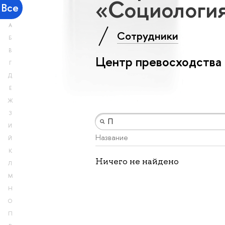
«Социология
Все
А
Сотрудники
Б
В
Центр превосходства
Г
Д
Е
Ж
З
И
Название
Й
К
Ничего не найдено
Л
М
Н
О
П