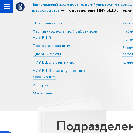
Национальный исследовательский университет «Высш
превосходства
Подразделения НИУ ВШЭ в Перми п
Декларация ценностей
Учен
Хартия (кодекс этики) работников
Набл
НИУ ВШЭ
Попеч
Программа развития
Засл
Цифры и факты
рабо
НИУ ВШЭ в рейтингах
Колл
НИУ ВШЭ в международных
ассоциациях
История
Мы помним
Подразделен