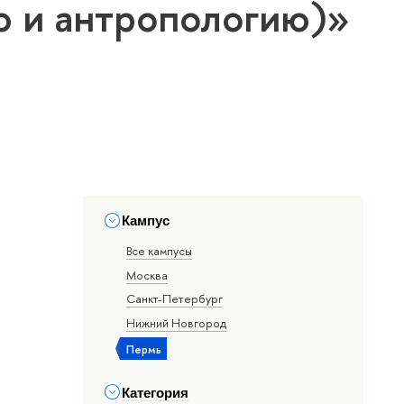
ю и антропологию)»
Кампус
Все кампусы
Москва
Санкт-Петербург
Нижний Новгород
Пермь
Категория