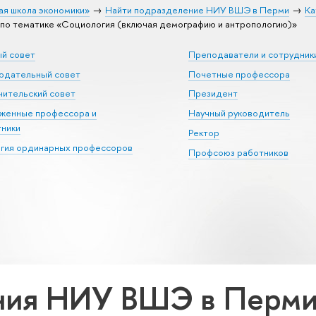
ая школа экономики»
Найти подразделение НИУ ВШЭ в Перми
Ка
о тематике «Социология (включая демографию и антропологию)»
ый совет
Преподаватели и сотрудник
юдательный совет
Почетные профессора
ительский совет
Президент
уженные профессора и
Научный руководитель
тники
Ректор
егия ординарных профессоров
Профсоюз работников
ия НИУ ВШЭ в Перми 