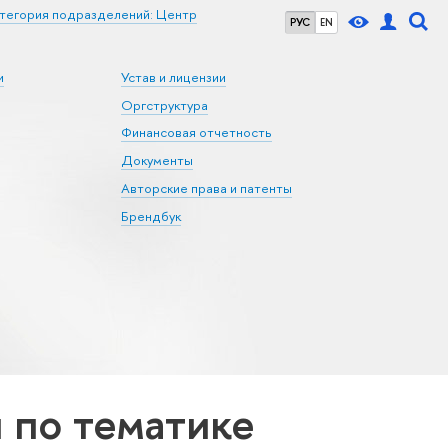
тегория подразделений: Центр
РУС
EN
и
Устав и лицензии
Оргструктура
Финансовая отчетность
Документы
Авторские права и патенты
Брендбук
по тематике