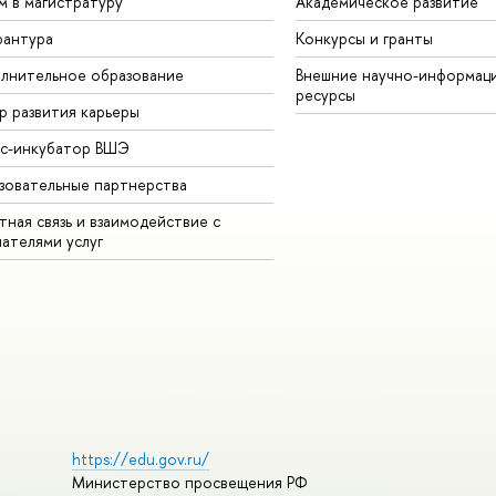
м в магистратуру
Академическое развитие
рантура
Конкурсы и гранты
лнительное образование
Внешние научно-информац
ресурсы
р развития карьеры
ес-инкубатор ВШЭ
зовательные партнерства
ная связь и взаимодействие с
чателями услуг
https://edu.gov.ru/
Министерство просвещения РФ