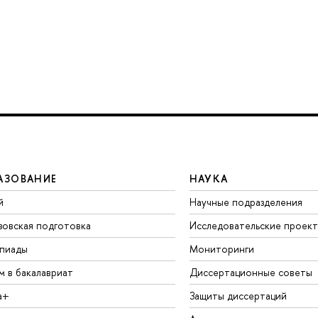
АЗОВАНИЕ
НАУКА
й
Научные подразделения
зовская подготовка
Исследовательские проек
пиады
Мониторинги
м в бакалавриат
Диссертационные советы
а+
Защиты диссертаций