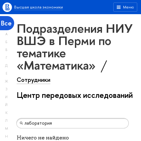
Высшая школа экономики
Меню
Все
Подразделения НИУ
А
ВШЭ в Перми по
Б
тематике
В
Г
«Математика»
Д
Е
Сотрудники
Ж
З
Центр передовых исследований
И
Й
К
Л
М
Н
Ничего не найдено