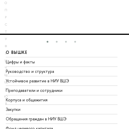
О
П
Р
С
Т
У
Ф
О ВЫШКЕ
О
Х
Ц
Цифры и факты
Ли
Ч
Руководство и структура
До
Ш
Устойчивое развитие в НИУ ВШЭ
Ол
Щ
Э
Преподаватели и сотрудники
Пр
Ю
Корпуса и общежития
Вы
Я
Закупки
Пр
Обращения граждан в НИУ ВШЭ
Ас
Фонд целевого капитала
До