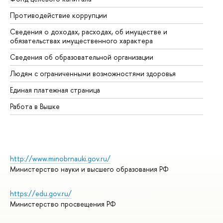
Противодействие коррупции
Це
Сведения о доходах, расходах, об имуществе и
Би
обязательствах имущественного характера
Об
Сведения об образовательной организации
Об
Людям с ограниченными возможностями здоровья
Единая платежная страница
Работа в Вышке
http://www.minobrnauki.gov.ru/
Министерство науки и высшего образования РФ
https://edu.gov.ru/
Министерство просвещения РФ