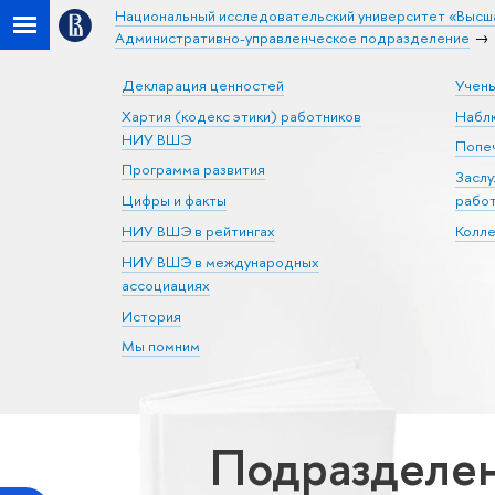
Национальный исследовательский университет «Высш
Административно-управленческое подразделение
Декларация ценностей
Учен
Хартия (кодекс этики) работников
Набл
НИУ ВШЭ
Попеч
Программа развития
Засл
Цифры и факты
рабо
НИУ ВШЭ в рейтингах
Колл
НИУ ВШЭ в международных
ассоциациях
История
Мы помним
Подразделен