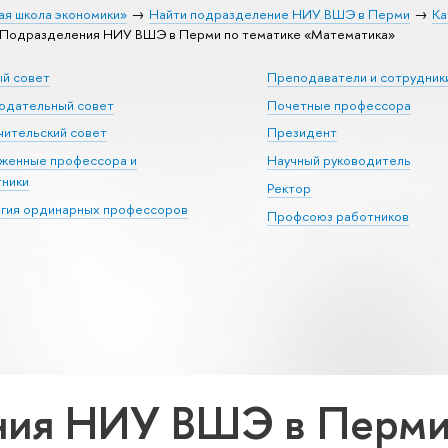
ая школа экономики»
Найти подразделение НИУ ВШЭ в Перми
Ка
Подразделения НИУ ВШЭ в Перми по тематике «Математика»
ый совет
Преподаватели и сотрудник
юдательный совет
Почетные профессора
ительский совет
Президент
уженные профессора и
Научный руководитель
тники
Ректор
егия ординарных профессоров
Профсоюз работников
ия НИУ ВШЭ в Перми 