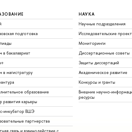
АЗОВАНИЕ
НАУКА
й
Научные подразделения
зовская подготовка
Исследовательские проек
пиады
Мониторинги
м в бакалавриат
Диссертационные советы
а+
Защиты диссертаций
м в магистратуру
Академическое развитие
рантура
Конкурсы и гранты
лнительное образование
Внешние научно-информац
ресурсы
р развития карьеры
ес-инкубатор ВШЭ
зовательные партнерства
ная связь и взаимодействие с