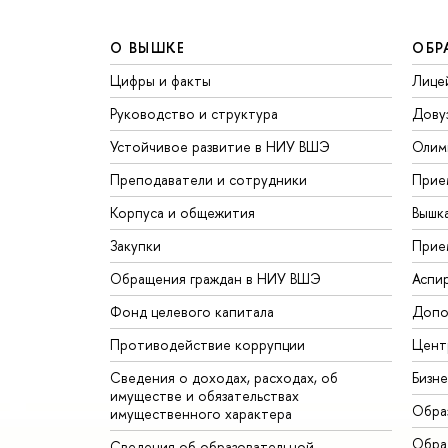
О ВЫШКЕ
ОБР
Цифры и факты
Лице
Руководство и структура
Дову
Устойчивое развитие в НИУ ВШЭ
Олим
Преподаватели и сотрудники
Прие
Корпуса и общежития
Вышк
Закупки
Прие
Обращения граждан в НИУ ВШЭ
Аспи
Фонд целевого капитала
Допо
Противодействие коррупции
Цент
Сведения о доходах, расходах, об
Бизн
имуществе и обязательствах
Обра
имущественного характера
Обрат
Сведения об образовательной