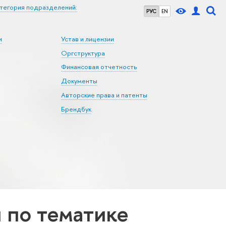
тегория подразделений:
РУС
EN
и
Устав и лицензии
Оргструктура
Финансовая отчетность
Документы
Авторские права и патенты
Брендбук
по тематике