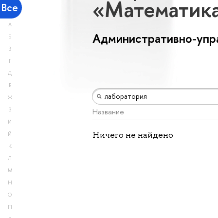
«Математик
Все
А
Административно-упр
Б
В
Г
Д
Е
Ж
З
Название
И
Ничего не найдено
Й
К
Л
М
Н
О
П