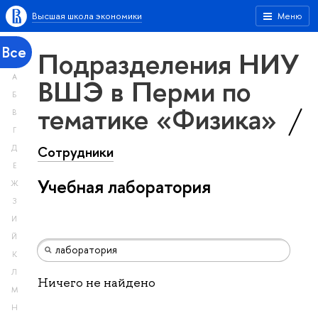
Высшая школа экономики
Меню
Все
Подразделения НИУ
А
ВШЭ в Перми по
Б
тематике «Физика»
В
Г
Сотрудники
Д
Е
Учебная лаборатория
Ж
З
И
Й
К
Л
Ничего не найдено
М
Н