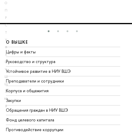
О
П
Р
С
Т
У
О ВЫШКЕ
О
Ф
Цифры и факты
Ли
Х
Руководство и структура
До
Ц
Ч
Устойчивое развитие в НИУ ВШЭ
Ол
Ш
Преподаватели и сотрудники
Пр
Щ
Корпуса и общежития
Вы
Э
Ю
Закупки
Пр
Я
Обращения граждан в НИУ ВШЭ
Ас
Фонд целевого капитала
До
Противодействие коррупции
Це