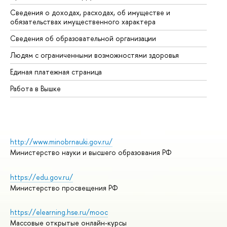
Сведения о доходах, расходах, об имуществе и
Би
обязательствах имущественного характера
Об
Сведения об образовательной организации
Об
Людям с ограниченными возможностями здоровья
Единая платежная страница
Работа в Вышке
http://www.minobrnauki.gov.ru/
Министерство науки и высшего образования РФ
https://edu.gov.ru/
Министерство просвещения РФ
https://elearning.hse.ru/mooc
Массовые открытые онлайн-курсы