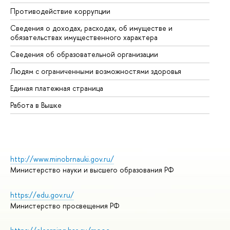
Противодействие коррупции
Це
Сведения о доходах, расходах, об имуществе и
Би
обязательствах имущественного характера
Об
Сведения об образовательной организации
Об
Людям с ограниченными возможностями здоровья
Единая платежная страница
Работа в Вышке
http://www.minobrnauki.gov.ru/
Министерство науки и высшего образования РФ
https://edu.gov.ru/
Министерство просвещения РФ