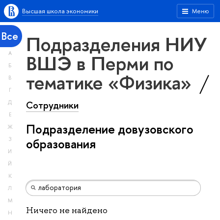
Высшая школа экономики
Меню
Все
Подразделения НИУ
А
ВШЭ в Перми по
Б
тематике «Физика»
В
Г
Сотрудники
Д
Е
Подразделение довузовского
Ж
З
образования
И
Й
К
Л
М
Ничего не найдено
Н