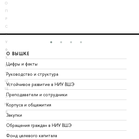
О
П
Р
С
Т
У
Ф
О ВЫШКЕ
О
Х
Цифры и факты
Ли
Ц
Ч
Руководство и структура
До
Ш
Устойчивое развитие в НИУ ВШЭ
Ол
Щ
Преподаватели и сотрудники
Пр
Э
Ю
Корпуса и общежития
Вы
Я
Закупки
Пр
Обращения граждан в НИУ ВШЭ
Ас
Фонд целевого капитала
До