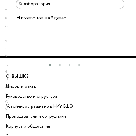
О
П
Ничего не найдено
Р
С
Т
У
Ф
Х
Ц
Ч
О ВЫШКЕ
О
Ш
Цифры и факты
Ли
Щ
Э
Руководство и структура
До
Ю
Устойчивое развитие в НИУ ВШЭ
Ол
Я
Преподаватели и сотрудники
Пр
Корпуса и общежития
Вы