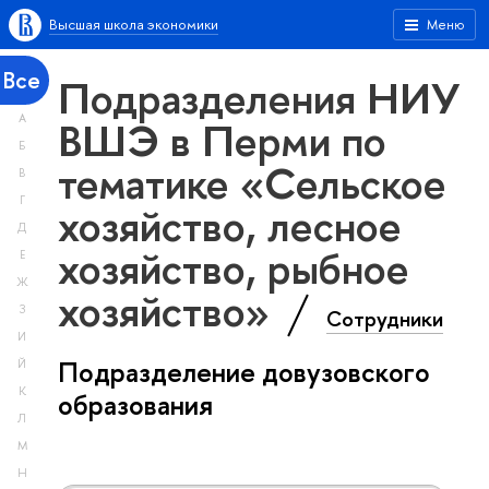
Высшая школа экономики
Меню
Все
Подразделения НИУ
А
ВШЭ в Перми по
Б
тематике «Сельское
В
Г
хозяйство, лесное
Д
хозяйство, рыбное
Е
Ж
хозяйство»
З
Сотрудники
И
Подразделение довузовского
Й
К
образования
Л
М
Н