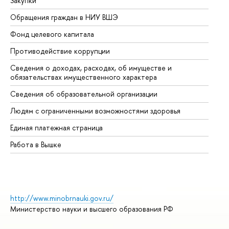
Закупки
Пр
Обращения граждан в НИУ ВШЭ
Ас
Фонд целевого капитала
До
Противодействие коррупции
Це
Сведения о доходах, расходах, об имуществе и
Би
обязательствах имущественного характера
Об
Сведения об образовательной организации
Об
Людям с ограниченными возможностями здоровья
Единая платежная страница
Работа в Вышке
http://www.minobrnauki.gov.ru/
Министерство науки и высшего образования РФ