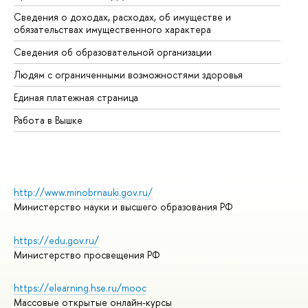
Сведения о доходах, расходах, об имуществе и
Би
обязательствах имущественного характера
Об
Сведения об образовательной организации
Об
Людям с ограниченными возможностями здоровья
Единая платежная страница
Работа в Вышке
http://www.minobrnauki.gov.ru/
Министерство науки и высшего образования РФ
https://edu.gov.ru/
Министерство просвещения РФ
https://elearning.hse.ru/mooc
Массовые открытые онлайн-курсы