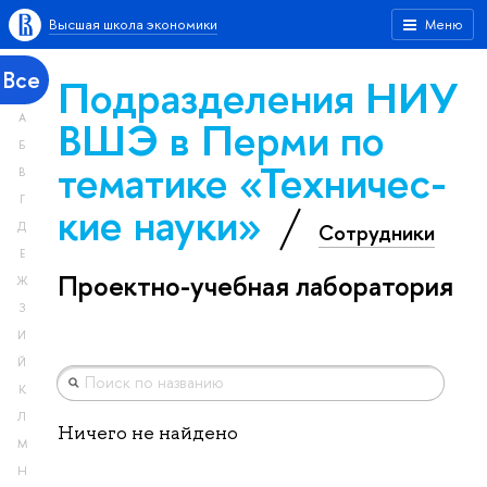
Высшая школа экономики
Меню
Все
Подразделения НИУ
А
ВШЭ в Перми по
Б
тематике «Тех­ничес­
В
Г
кие науки»
Сотрудники
Д
Е
Проектно-учебная лаборатория
Ж
З
И
Й
К
Л
Ничего не найдено
М
Н