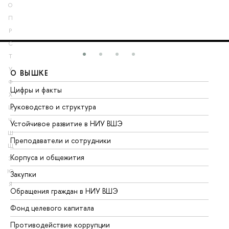
О
П
Р
С
Т
У
О ВЫШКЕ
О
Ф
Цифры и факты
Ли
Х
Руководство и структура
До
Ц
Ч
Устойчивое развитие в НИУ ВШЭ
Ол
Ш
Преподаватели и сотрудники
Пр
Щ
Корпуса и общежития
Вы
Э
Ю
Закупки
Пр
Я
Обращения граждан в НИУ ВШЭ
Ас
Фонд целевого капитала
До
Противодействие коррупции
Це