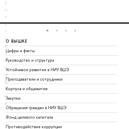
О
П
Р
С
Т
У
О ВЫШКЕ
О
Ф
Цифры и факты
Ли
Х
Руководство и структура
До
Ц
Ч
Устойчивое развитие в НИУ ВШЭ
Ол
Ш
Преподаватели и сотрудники
Пр
Щ
Корпуса и общежития
Вы
Э
Ю
Закупки
Пр
Я
Обращения граждан в НИУ ВШЭ
Ас
Фонд целевого капитала
До
Противодействие коррупции
Це