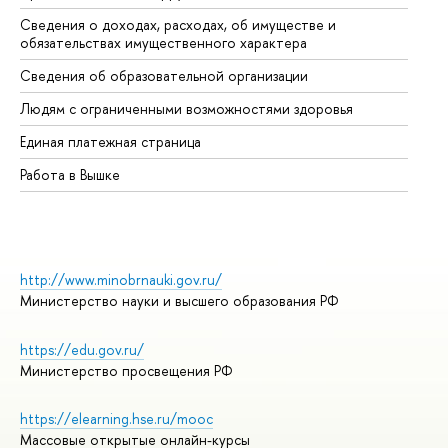
Сведения о доходах, расходах, об имуществе и
Би
обязательствах имущественного характера
Об
Сведения об образовательной организации
Об
Людям с ограниченными возможностями здоровья
Единая платежная страница
Работа в Вышке
http://www.minobrnauki.gov.ru/
Министерство науки и высшего образования РФ
https://edu.gov.ru/
Министерство просвещения РФ
https://elearning.hse.ru/mooc
Массовые открытые онлайн-курсы