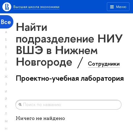
Высшая школа экономики
Меню
Все
Найти
А
подразделение НИУ
Б
ВШЭ в Нижнем
В
Г
Новгороде
Сотрудники
Д
Е
Проектно-учебная лаборатория
Ж
З
И
Й
К
Л
Ничего не найдено
М
Н