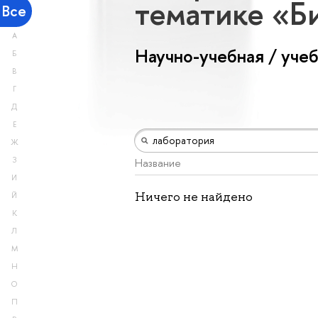
тематике «Б
Все
А
Научно-учебная / уче
Б
В
Г
Д
Е
Ж
З
Название
И
Ничего не найдено
Й
К
Л
М
Н
О
П