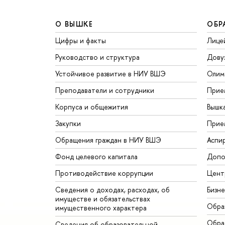
О ВЫШКЕ
ОБР
Цифры и факты
Лице
Руководство и структура
Дову
Устойчивое развитие в НИУ ВШЭ
Олим
Преподаватели и сотрудники
Прие
Корпуса и общежития
Вышк
Закупки
Прие
Обращения граждан в НИУ ВШЭ
Аспи
Фонд целевого капитала
Допо
Противодействие коррупции
Цент
Сведения о доходах, расходах, об
Бизн
имуществе и обязательствах
Обра
имущественного характера
Обрат
Сведения об образовательной