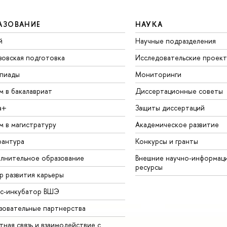
АЗОВАНИЕ
НАУКА
й
Научные подразделения
зовская подготовка
Исследовательские проек
пиады
Мониторинги
м в бакалавриат
Диссертационные советы
а+
Защиты диссертаций
м в магистратуру
Академическое развитие
рантура
Конкурсы и гранты
лнительное образование
Внешние научно-информац
ресурсы
р развития карьеры
ес-инкубатор ВШЭ
зовательные партнерства
ная связь и взаимодействие с