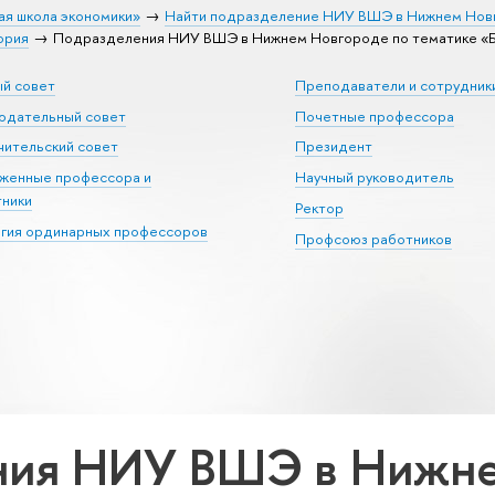
ая школа экономики»
Найти подразделение НИУ ВШЭ в Нижнем Нов
ория
Подразделения НИУ ВШЭ в Нижнем Новгороде по тематике «Б
ый совет
Преподаватели и сотрудник
юдательный совет
Почетные профессора
ительский совет
Президент
уженные профессора и
Научный руководитель
тники
Ректор
егия ординарных профессоров
Профсоюз работников
ния НИУ ВШЭ в Нижне