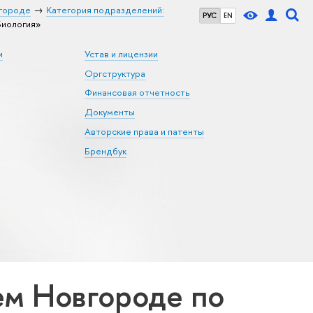
городе
Категория подразделений:
РУС
EN
иология»
и
Устав и лицензии
Оргструктура
Финансовая отчетность
Документы
Авторские права и патенты
Брендбук
м Новгороде по