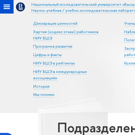
Национальный исследовательский университет «Высш
Научно-учебная / учебно-исследовательская лаборат
Декларация ценностей
Учен
Хартия (кодекс этики) работников
Набл
НИУ ВШЭ
Попеч
Программа развития
Засл
Цифры и факты
рабо
НИУ ВШЭ в рейтингах
Колл
НИУ ВШЭ в международных
ассоциациях
История
Мы помним
Подразделе