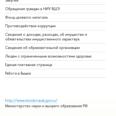
Закупки
Пр
Обращения граждан в НИУ ВШЭ
Ас
Фонд целевого капитала
До
Противодействие коррупции
Це
Сведения о доходах, расходах, об имуществе и
Би
обязательствах имущественного характера
Об
Сведения об образовательной организации
Об
Людям с ограниченными возможностями здоровья
Единая платежная страница
Работа в Вышке
http://www.minobrnauki.gov.ru/
Министерство науки и высшего образования РФ