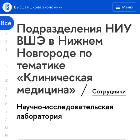
Высшая школа экономики
Меню
Все
Подразделения НИУ
А
ВШЭ в Нижнем
Б
Новгороде по
В
Г
тематике
Д
«Клиническая
Е
Ж
медицина»
З
Сотрудники
И
Научно-исследовательская
Й
К
лаборатория
Л
М
Н