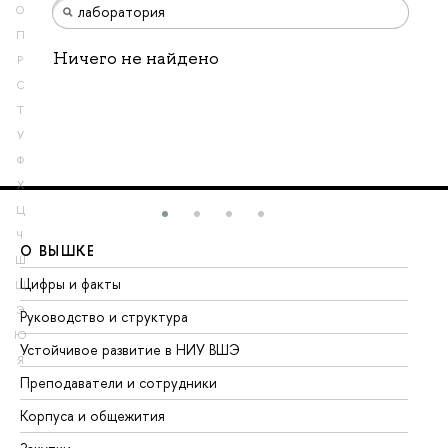
О
П
Ничего не найдено
Р
С
Т
У
Ф
Х
Ц
Ч
О ВЫШКЕ
О
Ш
Цифры и факты
Ли
Щ
Э
Руководство и структура
До
Ю
Устойчивое развитие в НИУ ВШЭ
Ол
Я
Преподаватели и сотрудники
Пр
Корпуса и общежития
Вы