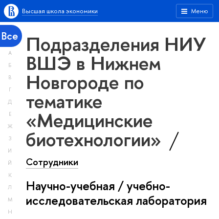
Высшая школа экономики
Меню
Все
Подразделения НИУ
А
ВШЭ в Нижнем
Б
Новгороде по
В
Г
тематике
Д
«Медицинские
Е
Ж
биотехнологии»
З
И
Сотрудники
Й
К
Научно-учебная / учебно-
Л
исследовательская лаборатория
М
Н