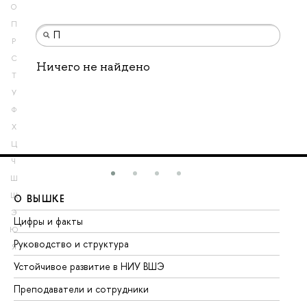
О
П
Р
С
Ничего не найдено
Т
У
Ф
Х
Ц
Ч
Ш
Щ
О ВЫШКЕ
О
Э
Цифры и факты
Ли
Ю
Руководство и структура
До
Я
Устойчивое развитие в НИУ ВШЭ
Ол
Преподаватели и сотрудники
Пр