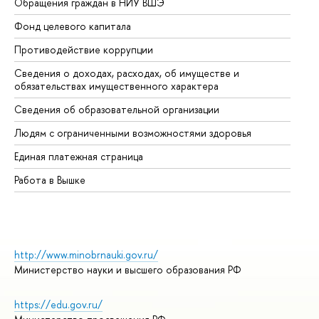
Обращения граждан в НИУ ВШЭ
Ас
Фонд целевого капитала
До
Противодействие коррупции
Це
Сведения о доходах, расходах, об имуществе и
Би
обязательствах имущественного характера
Об
Сведения об образовательной организации
Об
Людям с ограниченными возможностями здоровья
Единая платежная страница
Работа в Вышке
http://www.minobrnauki.gov.ru/
Министерство науки и высшего образования РФ
https://edu.gov.ru/