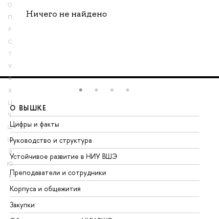
О
Ничего не найдено
П
Р
С
Т
У
Ф
Х
Ц
О ВЫШКЕ
О
Ч
Цифры и факты
Ли
Ш
Руководство и структура
До
Щ
Э
Устойчивое развитие в НИУ ВШЭ
Ол
Ю
Преподаватели и сотрудники
Пр
Я
Корпуса и общежития
Вы
Закупки
Пр