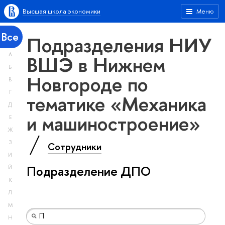
Высшая школа экономики
Меню
Все
Подразделения НИУ
А
ВШЭ в Нижнем
Б
Новгороде по
В
Г
тематике «Механика
Д
и машиностроение»
Е
Ж
З
Сотрудники
И
Подразделение ДПО
Й
К
Л
М
Н