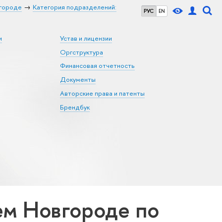
городе
Категория подразделений:
РУС
EN
и
Устав и лицензии
Оргструктура
Финансовая отчетность
Документы
Авторские права и патенты
Брендбук
м Новгороде по