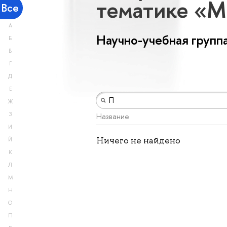
тематике «М
Все
А
Научно-учебная групп
Б
В
Г
Д
Е
Ж
З
Название
И
Ничего не найдено
Й
К
Л
М
Н
О
П