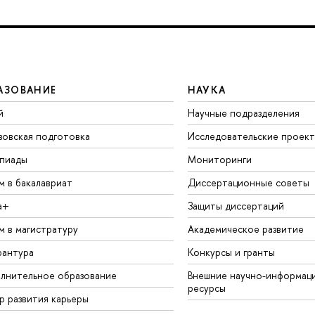
АЗОВАНИЕ
НАУКА
й
Научные подразделения
зовская подготовка
Исследовательские проек
пиады
Мониторинги
м в бакалавриат
Диссертационные советы
а+
Защиты диссертаций
м в магистратуру
Академическое развитие
рантура
Конкурсы и гранты
лнительное образование
Внешние научно-информац
ресурсы
р развития карьеры