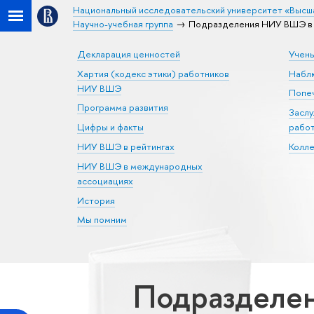
Национальный исследовательский университет «Высш
Научно-учебная группа
Подразделения НИУ ВШЭ в 
Декларация ценностей
Учен
Хартия (кодекс этики) работников
Набл
НИУ ВШЭ
Попеч
Программа развития
Засл
Цифры и факты
рабо
НИУ ВШЭ в рейтингах
Колл
НИУ ВШЭ в международных
ассоциациях
История
Мы помним
Подразделе