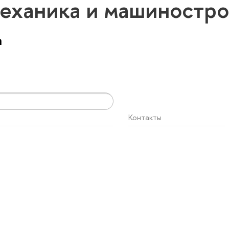
еханика и машиностр
а
Контакты