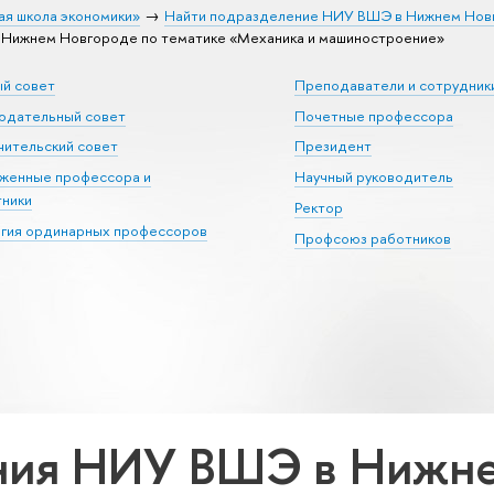
ая школа экономики»
Найти подразделение НИУ ВШЭ в Нижнем Нов
Нижнем Новгороде по тематике «Механика и машиностроение»
ый совет
Преподаватели и сотрудник
юдательный совет
Почетные профессора
ительский совет
Президент
уженные профессора и
Научный руководитель
тники
Ректор
егия ординарных профессоров
Профсоюз работников
ния НИУ ВШЭ в Нижне