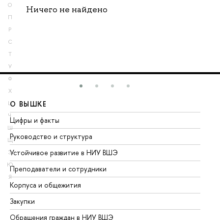
О
Ничего не найдено
П
Р
С
Т
У
Ф
Х
О ВЫШКЕ
О
Ц
Ч
Цифры и факты
Ли
Ш
Руководство и структура
До
Щ
Устойчивое развитие в НИУ ВШЭ
Ол
Э
Ю
Преподаватели и сотрудники
Пр
Я
Корпуса и общежития
Вы
Закупки
Пр
Обращения граждан в НИУ ВШЭ
Ас