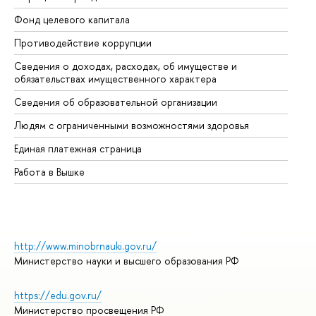
Фонд целевого капитала
До
Противодействие коррупции
Це
Сведения о доходах, расходах, об имуществе и
Би
обязательствах имущественного характера
Об
Сведения об образовательной организации
Об
Людям с ограниченными возможностями здоровья
Единая платежная страница
Работа в Вышке
http://www.minobrnauki.gov.ru/
Министерство науки и высшего образования РФ
https://edu.gov.ru/
Министерство просвещения РФ