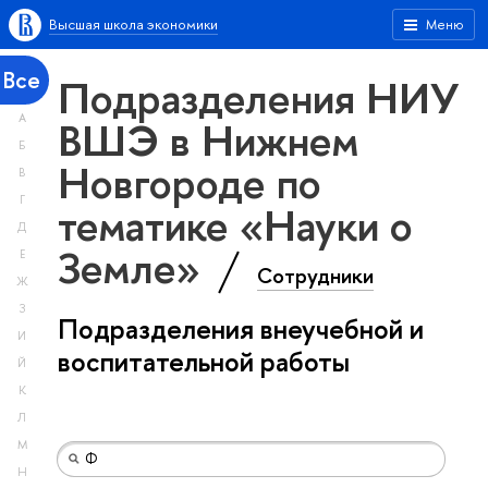
Высшая школа экономики
Меню
Все
Подразделения НИУ
А
ВШЭ в Нижнем
Б
Новгороде по
В
Г
тематике «Науки о
Д
Земле»
Е
Сотрудники
Ж
З
Подразделения внеучебной и
И
воспитательной работы
Й
К
Л
М
Н