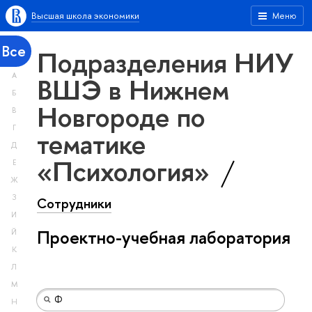
Высшая школа экономики
Меню
Все
Подразделения НИУ
А
ВШЭ в Нижнем
Б
Новгороде по
В
Г
тематике
Д
«Психология»
Е
Ж
З
Сотрудники
И
Проектно-учебная лаборатория
Й
К
Л
М
Н