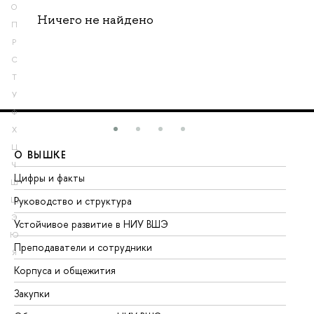
О
Ничего не найдено
П
Р
С
Т
У
Ф
Х
Ц
О ВЫШКЕ
О
Ч
Цифры и факты
Ли
Ш
Руководство и структура
До
Щ
Э
Устойчивое развитие в НИУ ВШЭ
Ол
Ю
Преподаватели и сотрудники
Пр
Я
Корпуса и общежития
Вы
Закупки
Пр