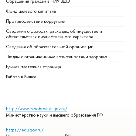
Обращения граждан в НИУ ВШЭ
Ас
Фонд целевого капитала
До
Противодействие коррупции
Це
Сведения о доходах, расходах, об имуществе и
Би
обязательствах имущественного характера
Об
Сведения об образовательной организации
Об
Людям с ограниченными возможностями здоровья
Единая платежная страница
Работа в Вышке
http://www.minobrnauki.gov.ru/
Министерство науки и высшего образования РФ
https://edu.gov.ru/