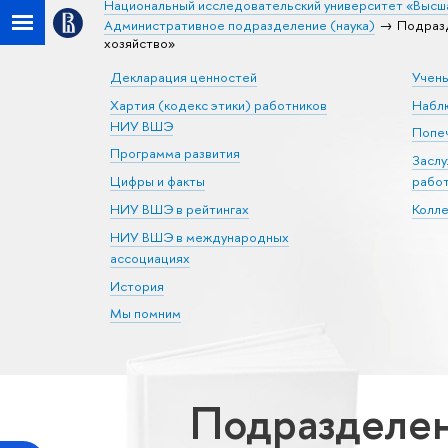
Национальный исследовательский университет «Высш
Административное подразделение (наука)
Подразд
хозяйство»
Декларация ценностей
Учен
Хартия (кодекс этики) работников
Набл
НИУ ВШЭ
Попеч
Программа развития
Засл
Цифры и факты
рабо
НИУ ВШЭ в рейтингах
Колл
НИУ ВШЭ в международных
ассоциациях
История
Мы помним
Подразделе