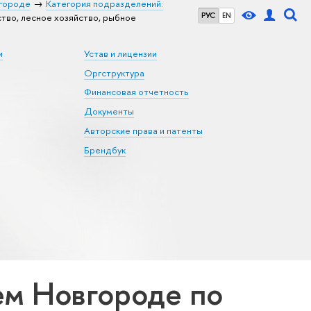
городе
Категория подразделений:
РУС
EN
во, лесное хозяйство, рыбное
и
Устав и лицензии
Оргструктура
Финансовая отчетность
Документы
Авторские права и патенты
Брендбук
м Новгороде по