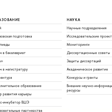
АЗОВАНИЕ
НАУКА
й
Научные подразделения
зовская подготовка
Исследовательские проек
пиады
Мониторинги
м в бакалавриат
Диссертационные советы
а+
Защиты диссертаций
м в магистратуру
Академическое развитие
рантура
Конкурсы и гранты
лнительное образование
Внешние научно-информац
ресурсы
р развития карьеры
ес-инкубатор ВШЭ
зовательные партнерства