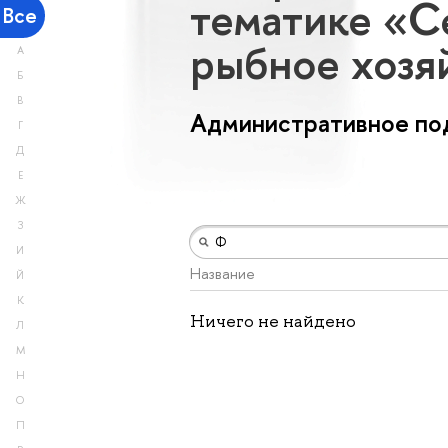
тематике «Се
Все
рыбное хозя
А
Б
В
Административное под
Г
Д
Е
Ж
З
И
Название
Й
К
Ничего не найдено
Л
М
Н
О
П