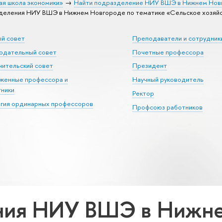
ая школа экономики»
Найти подразделение НИУ ВШЭ в Нижнем Нов
еления НИУ ВШЭ в Нижнем Новгороде по тематике «Сельское хозяйст
ый совет
Преподаватели и сотрудник
юдательный совет
Почетные профессора
ительский совет
Президент
уженные профессора и
Научный руководитель
тники
Ректор
егия ординарных профессоров
Профсоюз работников
ния НИУ ВШЭ в Нижне