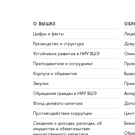
О ВЫШКЕ
ОБР
Цифры и факты
Лице
Руководство и структура
Дову
Устойчивое развитие в НИУ ВШЭ
Олим
Преподаватели и сотрудники
Прие
Корпуса и общежития
Вышк
Закупки
Прие
Обращения граждан в НИУ ВШЭ
Аспи
Фонд целевого капитала
Допо
Противодействие коррупции
Цент
Сведения о доходах, расходах, об
Бизн
имуществе и обязательствах
Обра
имущественного характера