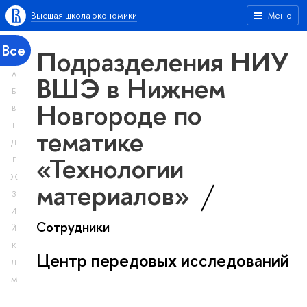
Высшая школа экономики
Меню
Все
Подразделения НИУ
А
ВШЭ в Нижнем
Б
Новгороде по
В
Г
тематике
Д
«Технологии
Е
Ж
материалов»
З
И
Сотрудники
Й
К
Центр передовых исследований
Л
М
Н