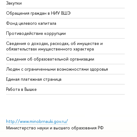
Закупки
Пр
Обращения граждан в НИУ ВШЭ
Ас
Фонд целевого капитала
До
Противодействие коррупции
Це
Сведения о доходах, расходах, об имуществе и
Би
обязательствах имущественного характера
Об
Сведения об образовательной организации
Об
Людям с ограниченными возможностями здоровья
Единая платежная страница
Работа в Вышке
http://www.minobrnauki.gov.ru/
Министерство науки и высшего образования РФ