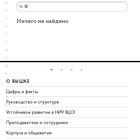
О
П
Р
Ничего не найдено
С
Т
У
Ф
Х
Ц
Ч
О ВЫШКЕ
О
Ш
Щ
Цифры и факты
Ли
Э
Руководство и структура
До
Ю
Устойчивое развитие в НИУ ВШЭ
Ол
Я
Преподаватели и сотрудники
Пр
Корпуса и общежития
Вы