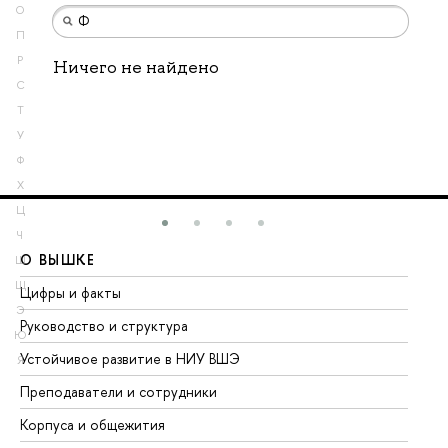
О
П
Р
Ничего не найдено
С
Т
У
Ф
Х
Ц
Ч
О ВЫШКЕ
О
Ш
Щ
Цифры и факты
Ли
Э
Руководство и структура
До
Ю
Устойчивое развитие в НИУ ВШЭ
Ол
Я
Преподаватели и сотрудники
Пр
Корпуса и общежития
Вы