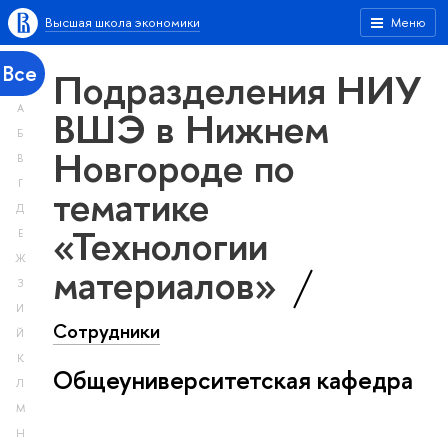
Высшая школа экономики
Меню
Все
Подразделения НИУ
А
ВШЭ в Нижнем
Б
Новгороде по
В
Г
тематике
Д
«Технологии
Е
Ж
материалов»
З
И
Сотрудники
Й
К
Общеуниверситетская кафедра
Л
М
Н