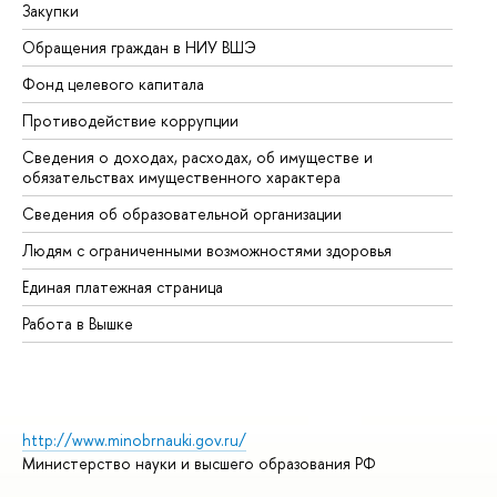
Закупки
Пр
Обращения граждан в НИУ ВШЭ
Ас
Фонд целевого капитала
До
Противодействие коррупции
Це
Сведения о доходах, расходах, об имуществе и
Би
обязательствах имущественного характера
Об
Сведения об образовательной организации
Об
Людям с ограниченными возможностями здоровья
Единая платежная страница
Работа в Вышке
http://www.minobrnauki.gov.ru/
Министерство науки и высшего образования РФ