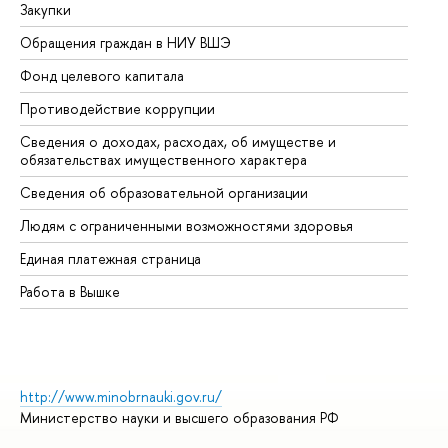
Закупки
Пр
Обращения граждан в НИУ ВШЭ
Ас
Фонд целевого капитала
До
Противодействие коррупции
Це
Сведения о доходах, расходах, об имуществе и
Би
обязательствах имущественного характера
Об
Сведения об образовательной организации
Об
Людям с ограниченными возможностями здоровья
Единая платежная страница
Работа в Вышке
http://www.minobrnauki.gov.ru/
Министерство науки и высшего образования РФ