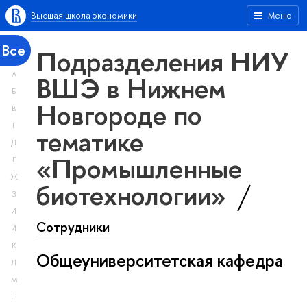
Высшая школа экономики
Меню
Все
Подразделения НИУ
А
ВШЭ в Нижнем
Б
Новгороде по
В
Г
тематике
Д
«Промышленные
Е
Ж
биотехнологии»
З
И
Сотрудники
Й
К
Общеуниверситетская кафедра
Л
М
Н