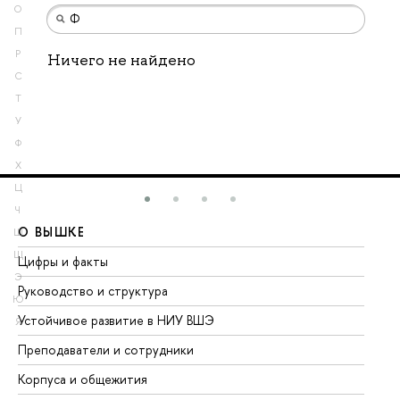
О
П
Р
Ничего не найдено
С
Т
У
Ф
Х
Ц
Ч
О ВЫШКЕ
О
Ш
Щ
Цифры и факты
Ли
Э
Руководство и структура
До
Ю
Устойчивое развитие в НИУ ВШЭ
Ол
Я
Преподаватели и сотрудники
Пр
Корпуса и общежития
Вы