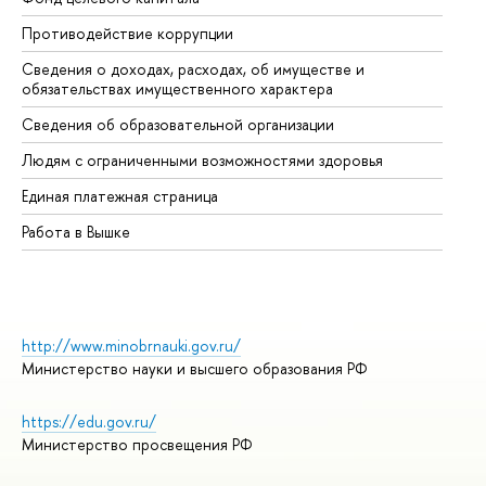
Противодействие коррупции
Це
Сведения о доходах, расходах, об имуществе и
Би
обязательствах имущественного характера
Об
Сведения об образовательной организации
Об
Людям с ограниченными возможностями здоровья
Единая платежная страница
Работа в Вышке
http://www.minobrnauki.gov.ru/
Министерство науки и высшего образования РФ
https://edu.gov.ru/
Министерство просвещения РФ