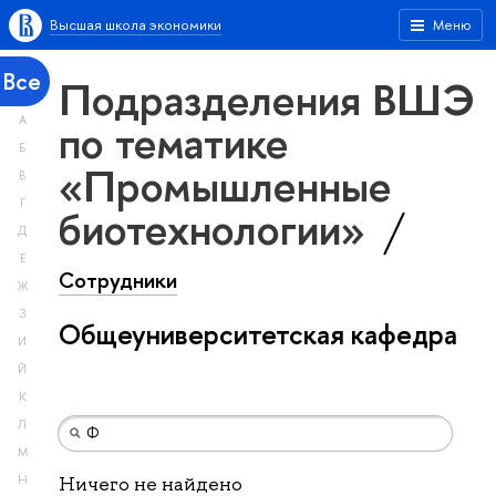
Высшая школа экономики
Меню
Все
Подразделения ВШЭ
А
по тематике
Б
«Промышленные
В
Г
биотехнологии»
Д
Е
Сотрудники
Ж
З
Общеуниверситетская кафедра
И
Й
К
Л
М
Н
Ничего не найдено