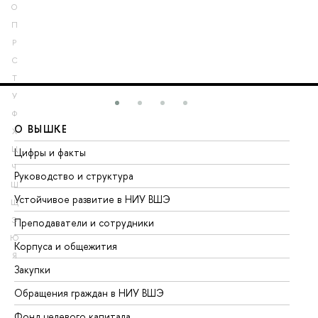
О
П
Р
С
Т
У
Ф
О ВЫШКЕ
О
Х
Ц
Цифры и факты
Ли
Ч
Руководство и структура
До
Ш
Устойчивое развитие в НИУ ВШЭ
Ол
Щ
Э
Преподаватели и сотрудники
Пр
Ю
Корпуса и общежития
Вы
Я
Закупки
Пр
Обращения граждан в НИУ ВШЭ
Ас
Фонд целевого капитала
До