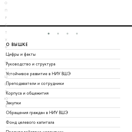
О
П
Р
С
Т
У
О ВЫШКЕ
О
Ф
Цифры и факты
Ли
Х
Ц
Руководство и структура
До
Ч
Устойчивое развитие в НИУ ВШЭ
Ол
Ш
Преподаватели и сотрудники
Пр
Щ
Э
Корпуса и общежития
Вы
Ю
Закупки
Пр
Я
Обращения граждан в НИУ ВШЭ
Ас
Фонд целевого капитала
До
Противодействие коррупции
Це