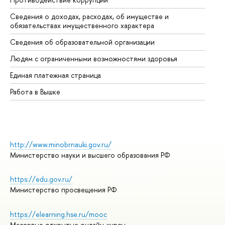
Сведения о доходах, расходах, об имуществе и
Би
обязательствах имущественного характера
Об
Сведения об образовательной организации
Об
Людям с ограниченными возможностями здоровья
Единая платежная страница
Работа в Вышке
http://www.minobrnauki.gov.ru/
Министерство науки и высшего образования РФ
https://edu.gov.ru/
Министерство просвещения РФ
https://elearning.hse.ru/mooc
Массовые открытые онлайн-курсы