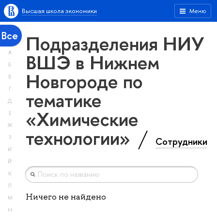
Высшая школа экономики
Меню
Все
Подразделения НИУ
А
ВШЭ в Нижнем
Б
Новгороде по
В
Г
тематике
Д
«Химические
Е
Ж
технологии»
З
Сотрудники
И
Й
К
Л
Ничего не найдено
М
Н