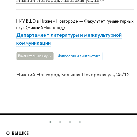
Нижний Новгород, Львовская ул., 1в
НИУ ВШЭ в Нижнем Новгороде → Факультет гуманитарных
наук (Нижний Новгород)
Департамент литературы и межкультурной
коммуникации
Гуманитарные науки
Филология и лингвистика
Нижний Новгород, Большая Печерская ул., 25/12
О ВЫШКЕ
О