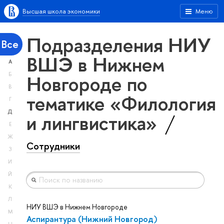
Высшая школа экономики
Меню
Подразделения НИУ
Все
ВШЭ в Нижнем
А
Новгороде по
Б
В
тематике «Филология
Г
Д
и лингвистика»
Е
Ж
Сотрудники
З
И
Й
К
Л
НИУ ВШЭ в Нижнем Новгороде
М
Аспирантура (Нижний Новгород)