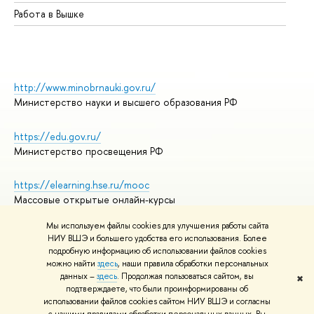
Работа в Вышке
http://www.minobrnauki.gov.ru/
Министерство науки и высшего образования РФ
https://edu.gov.ru/
Министерство просвещения РФ
https://elearning.hse.ru/mooc
Массовые открытые онлайн-курсы
Мы используем файлы cookies для улучшения работы сайта
НИУ ВШЭ и большего удобства его использования. Более
подробную информацию об использовании файлов cookies
© НИУ ВШЭ 1993–2026
Адреса и контакты
можно найти
здесь
, наши правила обработки персональных
Условия использования материалов
данных –
здесь
. Продолжая пользоваться сайтом, вы
✖
подтверждаете, что были проинформированы об
Политика конфиденциальности
использовании файлов cookies сайтом НИУ ВШЭ и согласны
Правила применения рекомендательных технологий в НИУ ВШЭ