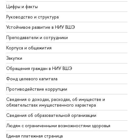
Цифры и факты
Ли
Руководство и структура
До
Устойчивое развитие в НИУ ВШЭ
Ол
Преподаватели и сотрудники
Пр
Корпуса и общежития
Вы
Закупки
Пр
Обращения граждан в НИУ ВШЭ
Ас
Фонд целевого капитала
До
Противодействие коррупции
Це
Сведения о доходах, расходах, об имуществе и
Би
обязательствах имущественного характера
Об
Сведения об образовательной организации
Об
Людям с ограниченными возможностями здоровья
Единая платежная страница