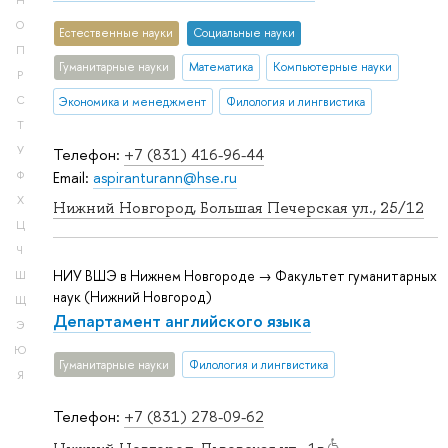
Н
О
Естественные науки
Социальные науки
П
Гуманитарные науки
Математика
Компьютерные науки
Р
С
Экономика и менеджмент
Филология и лингвистика
Т
У
Телефон:
+7 (831) 416-96-44
Email:
aspiranturann@hse.ru
Ф
Х
Нижний Новгород, Большая Печерская ул., 25/12
Ц
Ч
НИУ ВШЭ в Нижнем Новгороде → Факультет гуманитарных
Ш
наук (Нижний Новгород)
Щ
Департамент английского языка
Э
Ю
Гуманитарные науки
Филология и лингвистика
Я
Телефон:
+7 (831) 278-09-62