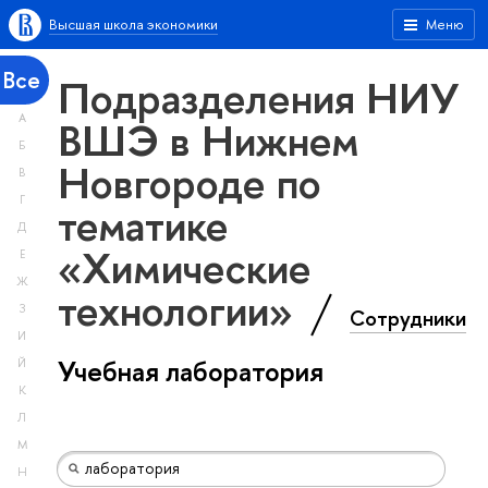
Высшая школа экономики
Меню
Все
Подразделения НИУ
А
ВШЭ в Нижнем
Б
Новгороде по
В
Г
тематике
Д
«Химические
Е
Ж
технологии»
З
Сотрудники
И
Учебная лаборатория
Й
К
Л
М
Н