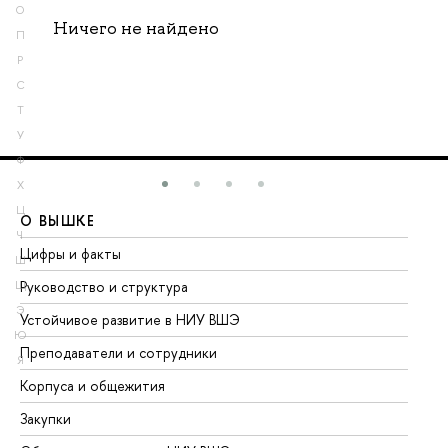
О
Ничего не найдено
П
Р
С
Т
У
Ф
Х
Ц
О ВЫШКЕ
О
Ч
Цифры и факты
Ли
Ш
Руководство и структура
До
Щ
Э
Устойчивое развитие в НИУ ВШЭ
Ол
Ю
Преподаватели и сотрудники
Пр
Я
Корпуса и общежития
Вы
Закупки
Пр