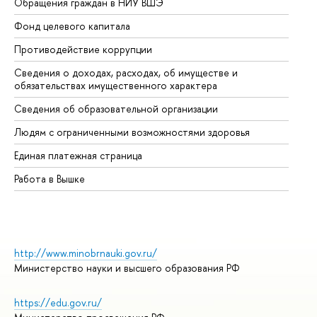
Обращения граждан в НИУ ВШЭ
Ас
Фонд целевого капитала
До
Противодействие коррупции
Це
Сведения о доходах, расходах, об имуществе и
Би
обязательствах имущественного характера
Об
Сведения об образовательной организации
Об
Людям с ограниченными возможностями здоровья
Единая платежная страница
Работа в Вышке
http://www.minobrnauki.gov.ru/
Министерство науки и высшего образования РФ
https://edu.gov.ru/