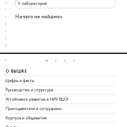
О
П
Ничего не найдено
Р
С
Т
У
Ф
Х
Ц
Ч
О ВЫШКЕ
О
Ш
Цифры и факты
Ли
Щ
Э
Руководство и структура
До
Ю
Устойчивое развитие в НИУ ВШЭ
Ол
Я
Преподаватели и сотрудники
Пр
Корпуса и общежития
Вы