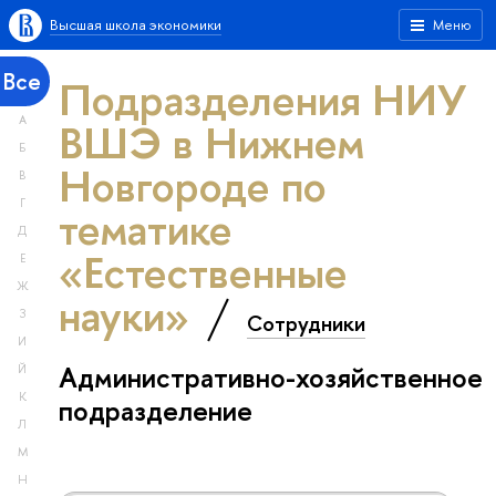
Высшая школа экономики
Меню
Все
Подразделения НИУ
А
ВШЭ в Нижнем
Б
Новгороде по
В
Г
тематике
Д
«Естественные
Е
Ж
науки»
З
Сотрудники
И
Административно-хозяйственное
Й
К
подразделение
Л
М
Н