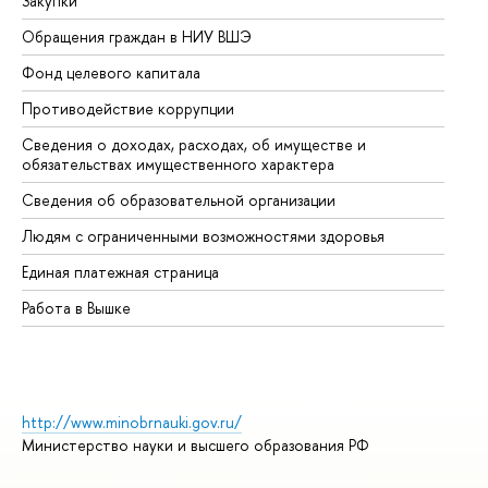
Закупки
Пр
Обращения граждан в НИУ ВШЭ
Ас
Фонд целевого капитала
До
Противодействие коррупции
Це
Сведения о доходах, расходах, об имуществе и
Би
обязательствах имущественного характера
Об
Сведения об образовательной организации
Об
Людям с ограниченными возможностями здоровья
Единая платежная страница
Работа в Вышке
http://www.minobrnauki.gov.ru/
Министерство науки и высшего образования РФ