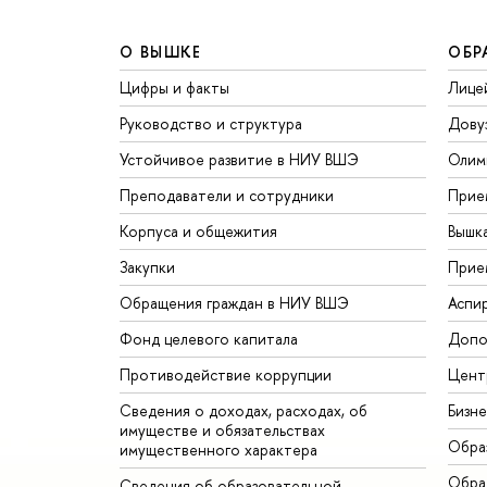
О ВЫШКЕ
ОБР
Цифры и факты
Лице
Руководство и структура
Дову
Устойчивое развитие в НИУ ВШЭ
Олим
Преподаватели и сотрудники
Прие
Корпуса и общежития
Вышк
Закупки
Прие
Обращения граждан в НИУ ВШЭ
Аспи
Фонд целевого капитала
Допо
Противодействие коррупции
Цент
Сведения о доходах, расходах, об
Бизн
имуществе и обязательствах
Обра
имущественного характера
Обрат
Сведения об образовательной