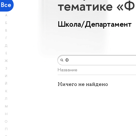
тематике «
Все
А
Школа/Департамент
Б
В
Г
Д
Е
Ж
З
Название
И
Ничего не найдено
Й
К
Л
М
Н
О
П