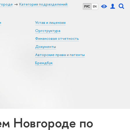
городе
Категория подразделений:
РУС
EN
и
Устав и лицензии
Оргструктура
Финансовая отчетность
Документы
Авторские права и патенты
Брендбук
м Новгороде по