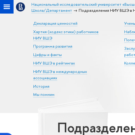
Национальный исследовательский университет «Высш
Школа/Департамент
Подразделения НИУ ВШЭ в Н
Декларация ценностей
Учен
Хартия (кодекс этики) работников
Набл
НИУ ВШЭ
Попеч
Программа развития
Засл
Цифры и факты
рабо
НИУ ВШЭ в рейтингах
Колл
НИУ ВШЭ в международных
ассоциациях
История
Мы помним
Подразделе