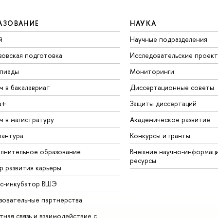
АЗОВАНИЕ
НАУКА
й
Научные подразделения
зовская подготовка
Исследовательские проек
пиады
Мониторинги
м в бакалавриат
Диссертационные советы
а+
Защиты диссертаций
м в магистратуру
Академическое развитие
рантура
Конкурсы и гранты
лнительное образование
Внешние научно-информац
ресурсы
р развития карьеры
ес-инкубатор ВШЭ
зовательные партнерства
ная связь и взаимодействие с