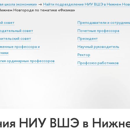
ая школа экономики»
Найти подразделение НИУ ВШЭ в Нижнем Нов
ижнем Новгороде по тематике «Физика»
ый совет
Преподаватели и сотрудник
юдательный совет
Почетные профессора
ительский совет
Президент
уженные профессора и
Научный руководитель
тники
Ректор
егия ординарных профессоров
Профсоюз работников
ния НИУ ВШЭ в Нижне