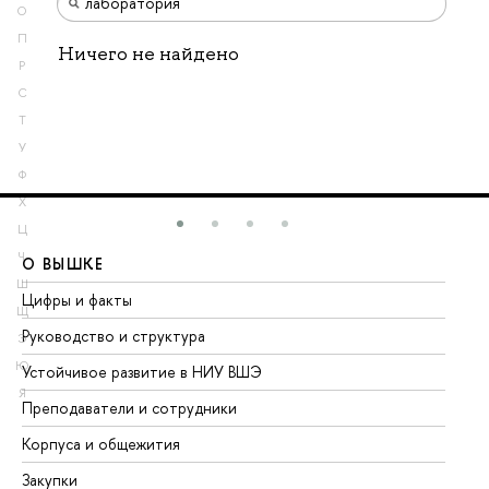
О
П
Ничего не найдено
Р
С
Т
У
Ф
Х
Ц
Ч
О ВЫШКЕ
О
Ш
Цифры и факты
Ли
Щ
Руководство и структура
До
Э
Ю
Устойчивое развитие в НИУ ВШЭ
Ол
Я
Преподаватели и сотрудники
Пр
Корпуса и общежития
Вы
Закупки
Пр