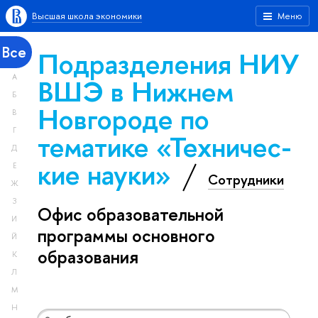
Высшая школа экономики
Меню
Все
Подразделения НИУ
А
ВШЭ в Нижнем
Б
Новгороде по
В
Г
тематике «Тех­ничес­
Д
кие науки»
Е
Сотрудники
Ж
З
Офис образовательной
И
программы основного
Й
образования
К
Л
М
Н