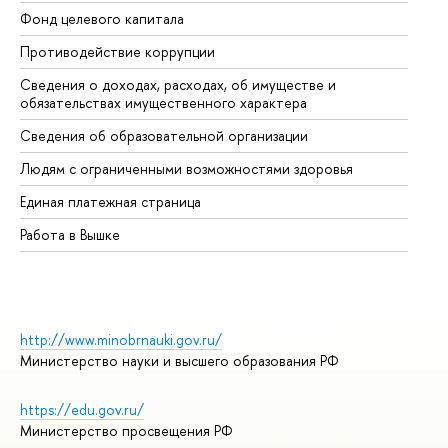
Фонд целевого капитала
До
Противодействие коррупции
Це
Сведения о доходах, расходах, об имуществе и
Би
обязательствах имущественного характера
Об
Сведения об образовательной организации
Об
Людям с ограниченными возможностями здоровья
Единая платежная страница
Работа в Вышке
http://www.minobrnauki.gov.ru/
Министерство науки и высшего образования РФ
https://edu.gov.ru/
Министерство просвещения РФ