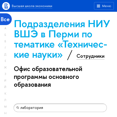
Высшая школа экономики
Меню
Все
Подразделения НИУ
А
ВШЭ в Перми по
Б
тематике «Тех­ничес­
В
Г
кие науки»
Сотрудники
Д
Е
Офис образовательной
Ж
З
программы основного
И
образования
Й
К
Л
М
Н