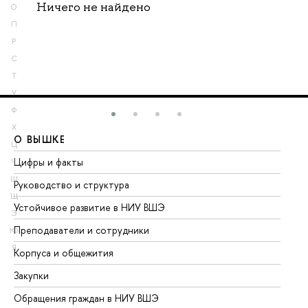
Ничего не найдено
О
П
Р
С
Т
У
Ф
Х
О ВЫШКЕ
О
Ц
Цифры и факты
Ли
Ч
Ш
Руководство и структура
До
Щ
Устойчивое развитие в НИУ ВШЭ
Ол
Э
Преподаватели и сотрудники
Пр
Ю
Я
Корпуса и общежития
Вы
Закупки
Пр
Обращения граждан в НИУ ВШЭ
Ас