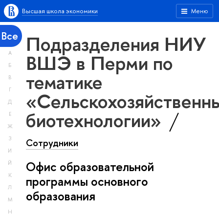
Высшая школа экономики
Меню
Все
Подразделения НИУ
А
ВШЭ в Перми по
Б
тематике
В
Г
«Сельскохозяйственн
Д
биотехнологии»
Е
Ж
З
Сотрудники
И
Офис образовательной
Й
К
программы основного
Л
образования
М
Н