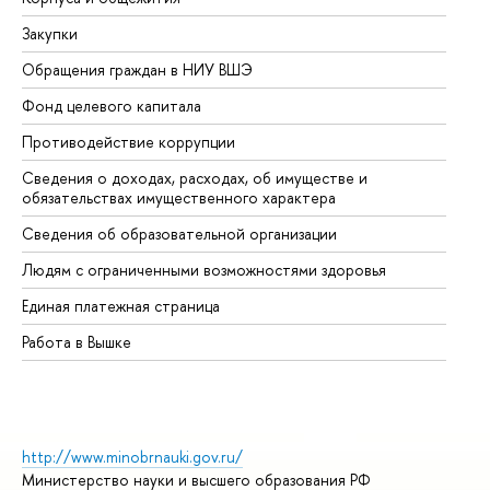
Закупки
Пр
Обращения граждан в НИУ ВШЭ
Ас
Фонд целевого капитала
До
Противодействие коррупции
Це
Сведения о доходах, расходах, об имуществе и
Би
обязательствах имущественного характера
Об
Сведения об образовательной организации
Об
Людям с ограниченными возможностями здоровья
Единая платежная страница
Работа в Вышке
http://www.minobrnauki.gov.ru/
Министерство науки и высшего образования РФ