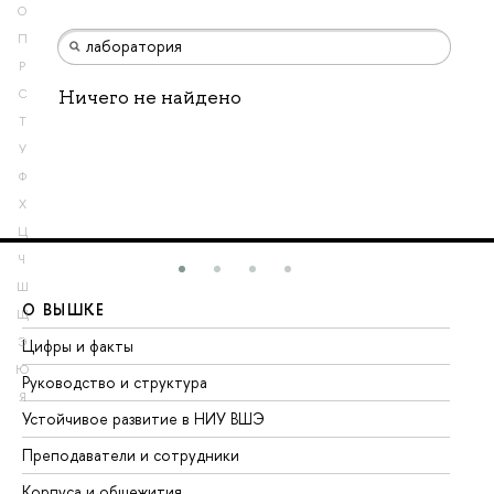
О
П
Р
Ничего не найдено
С
Т
У
Ф
Х
Ц
Ч
Ш
О ВЫШКЕ
О
Щ
Э
Цифры и факты
Ли
Ю
Руководство и структура
До
Я
Устойчивое развитие в НИУ ВШЭ
Ол
Преподаватели и сотрудники
Пр
Корпуса и общежития
Вы