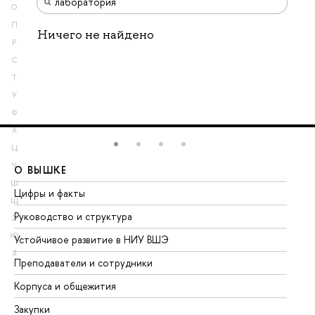
О
П
Ничего не найдено
Р
С
Т
У
Ф
Х
Ц
Ч
О ВЫШКЕ
О
Ш
Цифры и факты
Ли
Щ
Руководство и структура
До
Э
Ю
Устойчивое развитие в НИУ ВШЭ
Ол
Я
Преподаватели и сотрудники
Пр
Корпуса и общежития
Вы
Закупки
Пр