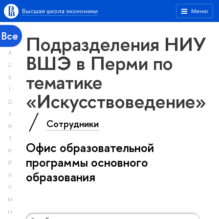
Высшая школа экономики
Меню
Все
Подразделения НИУ
А
ВШЭ в Перми по
Б
тематике
В
Г
«Искусствоведение»
Д
Е
Сотрудники
Ж
З
Офис образовательной
И
программы основного
Й
образования
К
Л
М
Н