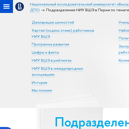
Национальный исследовательский университет «Высш
ДПО
Подразделения НИУ ВШЭ в Перми по тематике
Декларация ценностей
Учен
Хартия (кодекс этики) работников
Набл
НИУ ВШЭ
Попеч
Программа развития
Засл
Цифры и факты
рабо
НИУ ВШЭ в рейтингах
Колл
НИУ ВШЭ в международных
ассоциациях
История
Мы помним
Подразделен