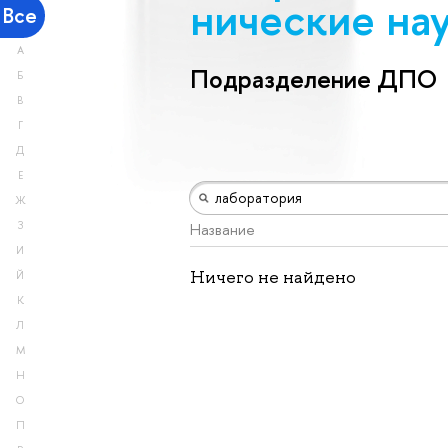
ничес­кие на
Все
А
Подразделение ДПО
Б
В
Г
Д
Е
Ж
З
Название
И
Ничего не найдено
Й
К
Л
М
Н
О
П