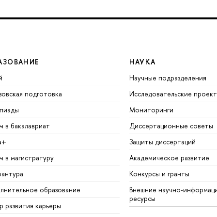
АЗОВАНИЕ
НАУКА
й
Научные подразделения
зовская подготовка
Исследовательские проек
пиады
Мониторинги
м в бакалавриат
Диссертационные советы
а+
Защиты диссертаций
м в магистратуру
Академическое развитие
рантура
Конкурсы и гранты
лнительное образование
Внешние научно-информац
ресурсы
р развития карьеры