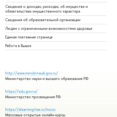
Сведения о доходах, расходах, об имуществе и
Би
обязательствах имущественного характера
Об
Сведения об образовательной организации
Об
Людям с ограниченными возможностями здоровья
Единая платежная страница
Работа в Вышке
http://www.minobrnauki.gov.ru/
Министерство науки и высшего образования РФ
https://edu.gov.ru/
Министерство просвещения РФ
https://elearning.hse.ru/mooc
Массовые открытые онлайн-курсы