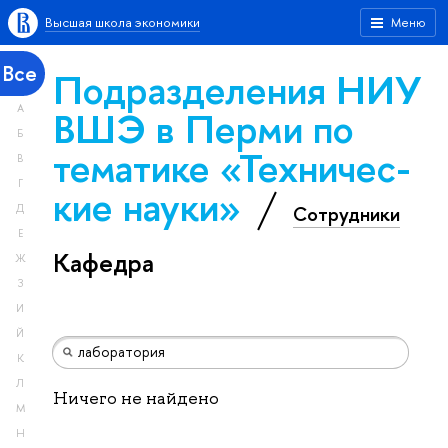
Высшая школа экономики
Меню
Все
Подразделения НИУ
А
ВШЭ в Перми по
Б
тематике «Тех­ничес­
В
Г
кие науки»
Сотрудники
Д
Е
Кафедра
Ж
З
И
Й
К
Л
Ничего не найдено
М
Н