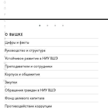
О
П
Р
С
Т
У
О ВЫШКЕ
О
Ф
Цифры и факты
Ли
Х
Руководство и структура
До
Ц
Ч
Устойчивое развитие в НИУ ВШЭ
Ол
Ш
Преподаватели и сотрудники
Пр
Щ
Корпуса и общежития
Вы
Э
Ю
Закупки
Пр
Я
Обращения граждан в НИУ ВШЭ
Ас
Фонд целевого капитала
До
Противодействие коррупции
Це